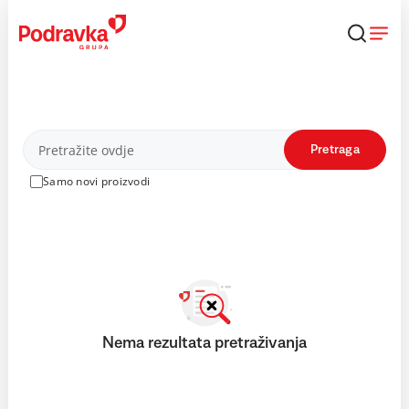
Skip
to
content
Proizvodi
Pretraga
Samo novi proizvodi
Nema rezultata pretraživanja