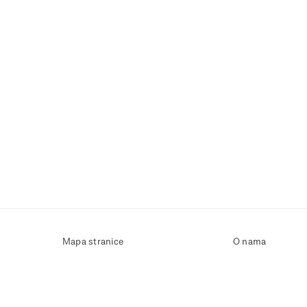
Mapa stranice
O nama
Uvjeti korištenja
Kontaktirajte nas
Zaštita osobnih podataka
Zaštita privatnosti
Izjava o pristupačnosti
Postavke kolačića
Pravila o korištenju kolačića