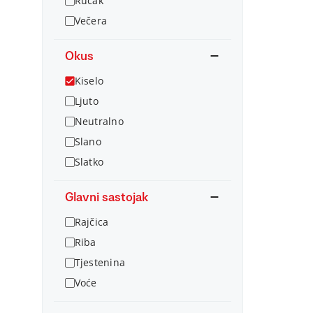
Ručak
Večera
Okus
Kiselo
Ljuto
Neutralno
Slano
Slatko
Glavni sastojak
Rajčica
Riba
Tjestenina
Voće