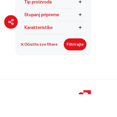
Tip proizvoda
Stupanj pripreme
Karakteristike
Očistite sve filtere
Filtrirajte
© 1998 – 2026 
Podravka je regi