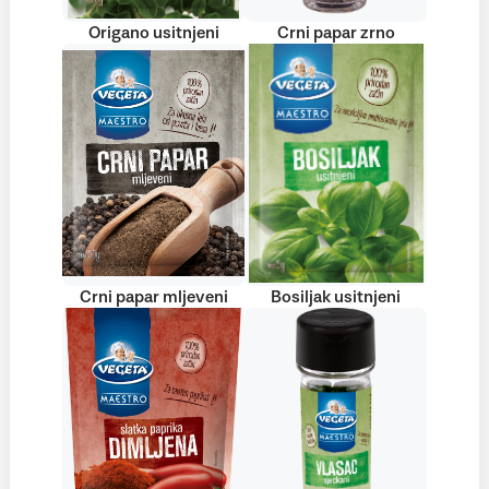
Origano usitnjeni
Crni papar zrno
Crni papar mljeveni
Bosiljak usitnjeni