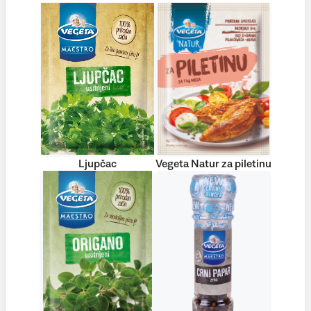
Ljupčac
Vegeta Natur za piletinu