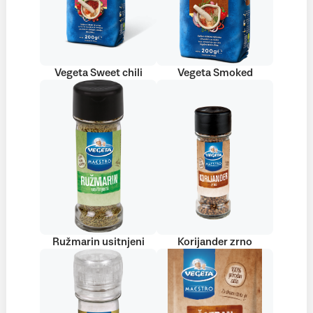
Vegeta Sweet chili
Vegeta Smoked
Ružmarin usitnjeni
Korijander zrno