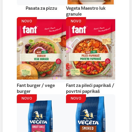
Pasata za pizzu
Vegeta Maestro luk
granule
NOVO
NOVO
Fant burger / vege
Fant za pileći paprikaš /
burger
povrtni paprikaš
NOVO
NOVO