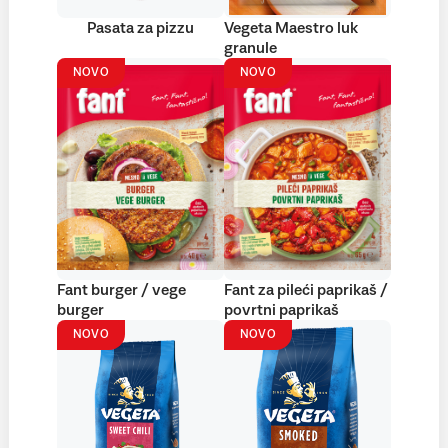
Pasata za pizzu
Vegeta Maestro luk
granule
NOVO
NOVO
Fant burger / vege
Fant za pileći paprikaš /
burger
povrtni paprikaš
NOVO
NOVO