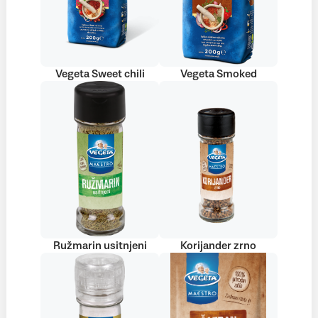
Vegeta Sweet chili
Vegeta Smoked
Ružmarin usitnjeni
Korijander zrno