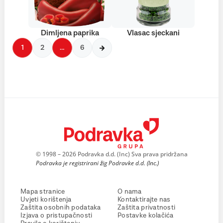
Dimljena paprika
Vlasac sjeckani
1
2
…
6
© 1998 – 2026 Podravka d.d. (Inc) Sva prava pridržana
Podravka je registrirani žig Podravke d.d. (Inc.)
Mapa stranice
O nama
Uvjeti korištenja
Kontaktirajte nas
Zaštita osobnih podataka
Zaštita privatnosti
Izjava o pristupačnosti
Postavke kolačića