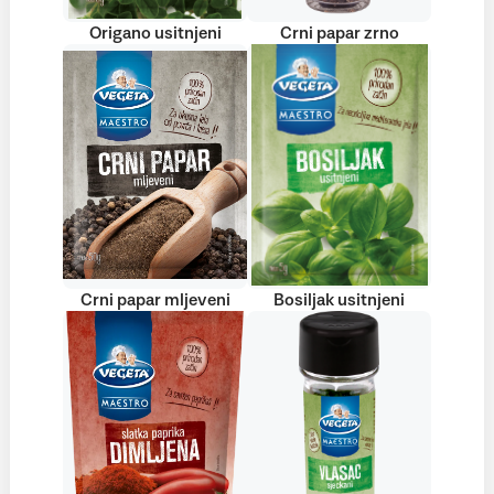
Origano usitnjeni
Crni papar zrno
Crni papar mljeveni
Bosiljak usitnjeni