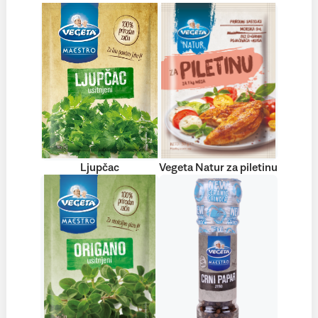
Ljupčac
Vegeta Natur za piletinu