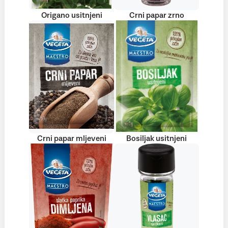
Origano usitnjeni
Crni papar zrno
Crni papar mljeveni
Bosiljak usitnjeni