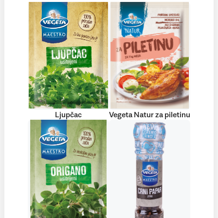
Ljupčac
Vegeta Natur za piletinu