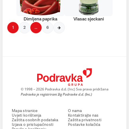
Dimljena paprika
Vlasac sjeckani
1
2
…
6
© 1998 – 2026 Podravka d.d. (Inc) Sva prava pridržana
Podravka je registrirani žig Podravke d.d. (Inc.)
Mapa stranice
O nama
Uvjeti korištenja
Kontaktirajte nas
Zaštita osobnih podataka
Zaštita privatnosti
Izjava o pristupačnosti
Postavke kolačića