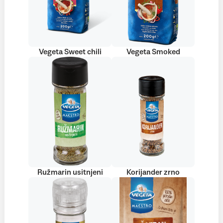
Vegeta Sweet chili
Vegeta Smoked
Ružmarin usitnjeni
Korijander zrno