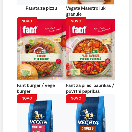
Pasata za pizzu
Vegeta Maestro luk
granule
NOVO
NOVO
Fant burger / vege
Fant za pileći paprikaš /
burger
povrtni paprikaš
NOVO
NOVO