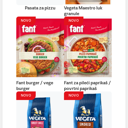
Pasata za pizzu
Vegeta Maestro luk
granule
NOVO
NOVO
Fant burger / vege
Fant za pileći paprikaš /
burger
povrtni paprikaš
NOVO
NOVO