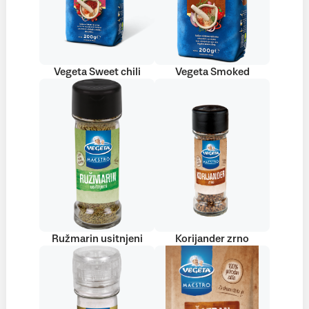
Vegeta Sweet chili
Vegeta Smoked
Ružmarin usitnjeni
Korijander zrno