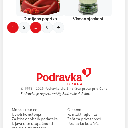
Dimljena paprika
Vlasac sjeckani
1
2
…
6
© 1998 – 2026 Podravka d.d. (Inc) Sva prava pridržana
Podravka je registrirani žig Podravke d.d. (Inc.)
Mapa stranice
O nama
Uvjeti korištenja
Kontaktirajte nas
Zaštita osobnih podataka
Zaštita privatnosti
Izjava o pristupačnosti
Postavke kolačića