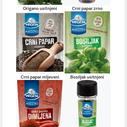
Origano usitnjeni
Crni papar zrno
Crni papar mljeveni
Bosiljak usitnjeni