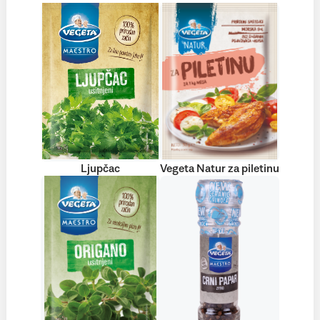
Ljupčac
Vegeta Natur za piletinu