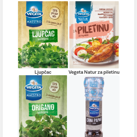
Ljupčac
Vegeta Natur za piletinu