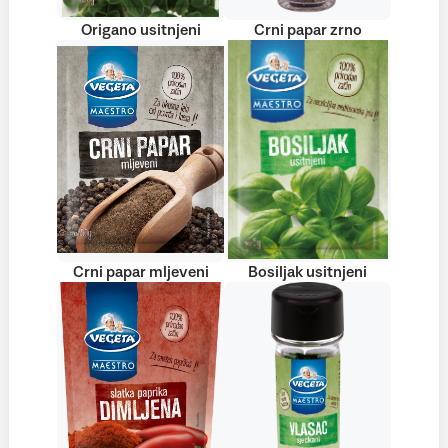
Origano usitnjeni
Crni papar zrno
Crni papar mljeveni
Bosiljak usitnjeni