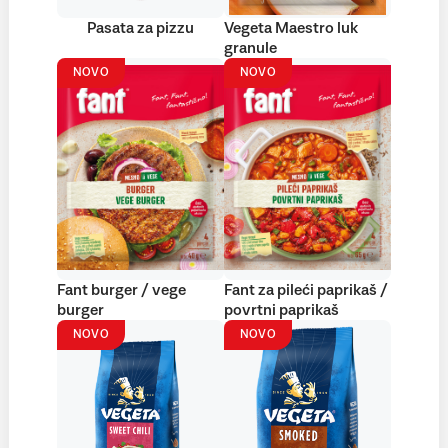
Pasata za pizzu
Vegeta Maestro luk
granule
NOVO
NOVO
Fant burger / vege
Fant za pileći paprikaš /
burger
povrtni paprikaš
NOVO
NOVO