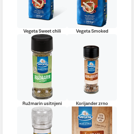
Vegeta Sweet chili
Vegeta Smoked
Ružmarin usitnjeni
Korijander zrno