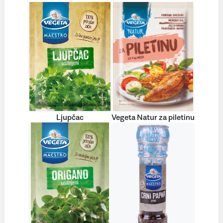
Ljupčac
Vegeta Natur za piletinu