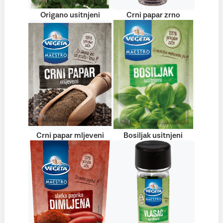
Origano usitnjeni
Crni papar zrno
Crni papar mljeveni
Bosiljak usitnjeni