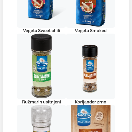
Vegeta Sweet chili
Vegeta Smoked
Ružmarin usitnjeni
Korijander zrno