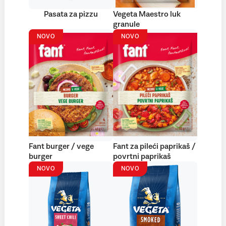
Pasata za pizzu
Vegeta Maestro luk
granule
NOVO
NOVO
Fant burger / vege
Fant za pileći paprikaš /
burger
povrtni paprikaš
NOVO
NOVO