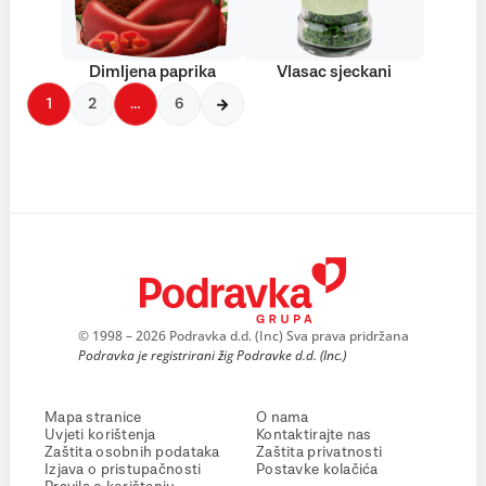
Dimljena paprika
Vlasac sjeckani
1
2
…
6
© 1998 – 2026 Podravka d.d. (Inc) Sva prava pridržana
Podravka je registrirani žig Podravke d.d. (Inc.)
Mapa stranice
O nama
Uvjeti korištenja
Kontaktirajte nas
Zaštita osobnih podataka
Zaštita privatnosti
Izjava o pristupačnosti
Postavke kolačića