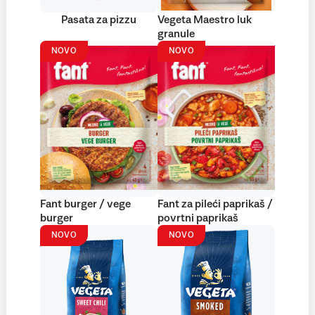
Pasata za pizzu
Vegeta Maestro luk
granule
NOVO
NOVO
Fant burger / vege
Fant za pileći paprikaš /
burger
povrtni paprikaš
NOVO
NOVO