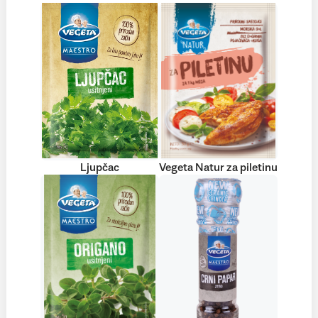
Ljupčac
Vegeta Natur za piletinu