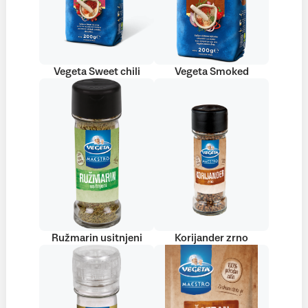
Vegeta Sweet chili
Vegeta Smoked
Ružmarin usitnjeni
Korijander zrno