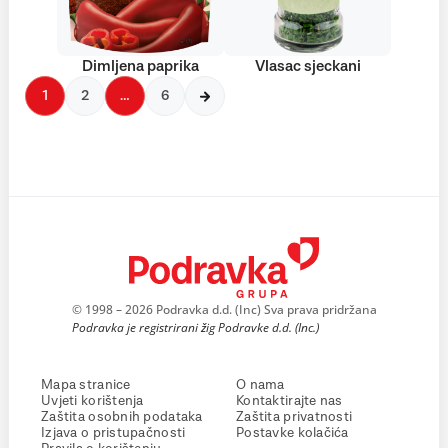
Dimljena paprika
Vlasac sjeckani
1
2
…
6
© 1998 – 2026 Podravka d.d. (Inc) Sva prava pridržana
Podravka je registrirani žig Podravke d.d. (Inc.)
Mapa stranice
O nama
Uvjeti korištenja
Kontaktirajte nas
Zaštita osobnih podataka
Zaštita privatnosti
Izjava o pristupačnosti
Postavke kolačića