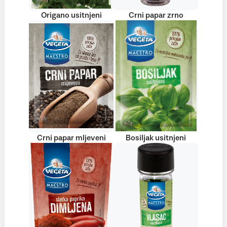
Origano usitnjeni
Crni papar zrno
Crni papar mljeveni
Bosiljak usitnjeni