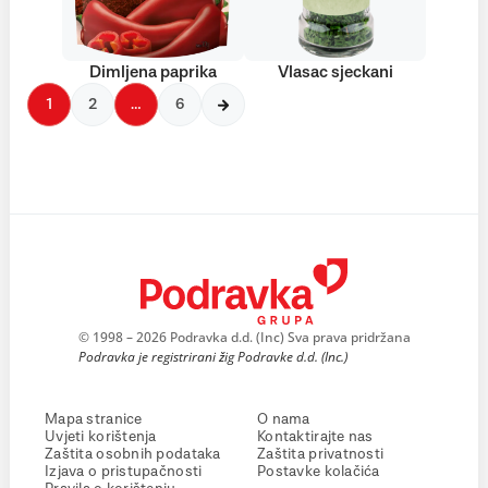
Dimljena paprika
Vlasac sjeckani
1
2
…
6
© 1998 – 2026 Podravka d.d. (Inc) Sva prava pridržana
Podravka je registrirani žig Podravke d.d. (Inc.)
Mapa stranice
O nama
Uvjeti korištenja
Kontaktirajte nas
Zaštita osobnih podataka
Zaštita privatnosti
Izjava o pristupačnosti
Postavke kolačića