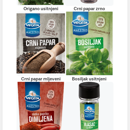
Origano usitnjeni
Crni papar zrno
Crni papar mljeveni
Bosiljak usitnjeni