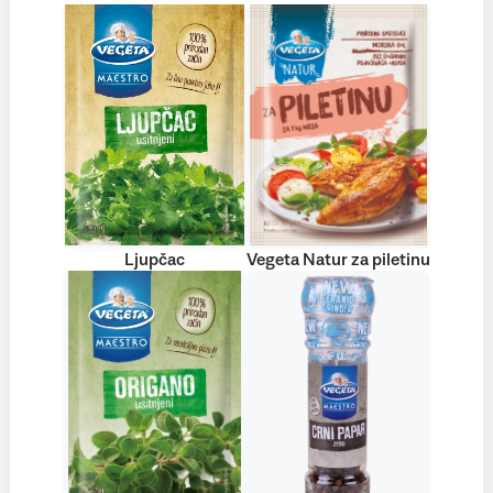
Ljupčac
Vegeta Natur za piletinu