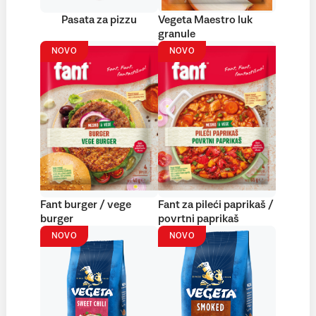
Pasata za pizzu
Vegeta Maestro luk
granule
NOVO
NOVO
Fant burger / vege
Fant za pileći paprikaš /
burger
povrtni paprikaš
NOVO
NOVO