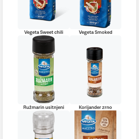
Vegeta Sweet chili
Vegeta Smoked
Ružmarin usitnjeni
Korijander zrno