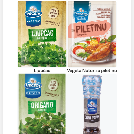
Ljupčac
Vegeta Natur za piletinu