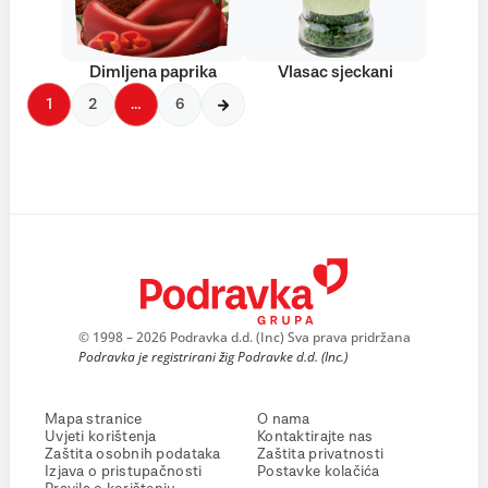
Dimljena paprika
Vlasac sjeckani
1
2
…
6
© 1998 – 2026 Podravka d.d. (Inc) Sva prava pridržana
Podravka je registrirani žig Podravke d.d. (Inc.)
Mapa stranice
O nama
Uvjeti korištenja
Kontaktirajte nas
Zaštita osobnih podataka
Zaštita privatnosti
Izjava o pristupačnosti
Postavke kolačića