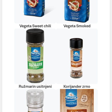
Vegeta Sweet chili
Vegeta Smoked
Ružmarin usitnjeni
Korijander zrno