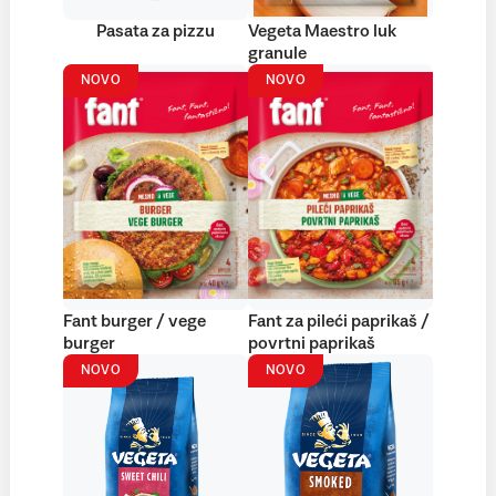
Pasata za pizzu
Vegeta Maestro luk
granule
NOVO
NOVO
Fant burger / vege
Fant za pileći paprikaš /
burger
povrtni paprikaš
NOVO
NOVO