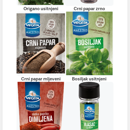
Origano usitnjeni
Crni papar zrno
Crni papar mljeveni
Bosiljak usitnjeni