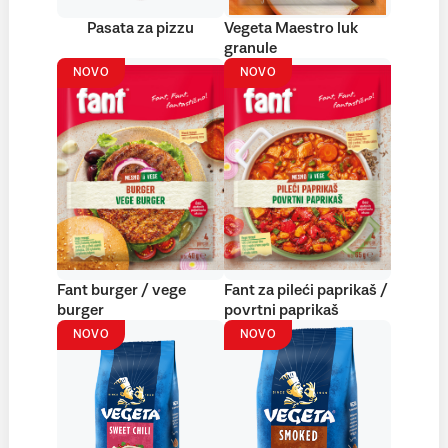
Pasata za pizzu
Vegeta Maestro luk
granule
NOVO
NOVO
Fant burger / vege
Fant za pileći paprikaš /
burger
povrtni paprikaš
NOVO
NOVO