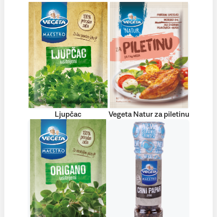
Ljupčac
Vegeta Natur za piletinu