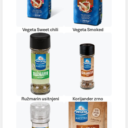
Vegeta Sweet chili
Vegeta Smoked
Ružmarin usitnjeni
Korijander zrno