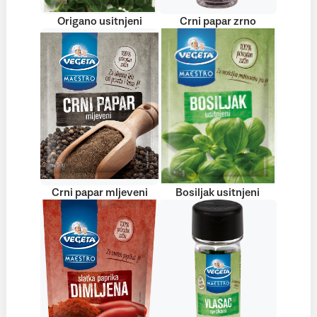
Origano usitnjeni
Crni papar zrno
Crni papar mljeveni
Bosiljak usitnjeni