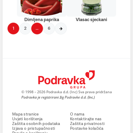
Dimljena paprika
Vlasac sjeckani
1
2
…
6
© 1998 – 2026 Podravka d.d. (Inc) Sva prava pridržana
Podravka je registrirani žig Podravke d.d. (Inc.)
Mapa stranice
O nama
Uvjeti korištenja
Kontaktirajte nas
Zaštita osobnih podataka
Zaštita privatnosti
Izjava o pristupačnosti
Postavke kolačića