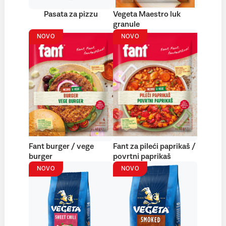
Pasata za pizzu
Vegeta Maestro luk
granule
NOVO
NOVO
Fant burger / vege
Fant za pileći paprikaš /
burger
povrtni paprikaš
NOVO
NOVO