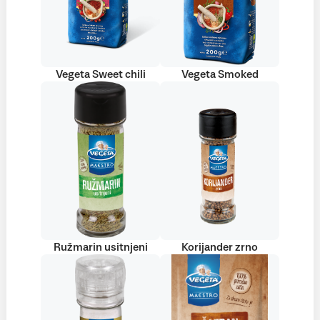
Vegeta Sweet chili
Vegeta Smoked
Ružmarin usitnjeni
Korijander zrno