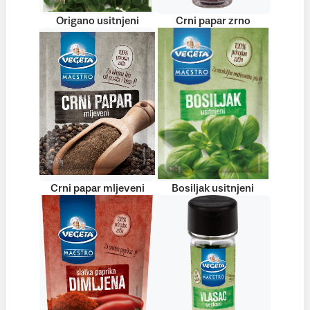
Origano usitnjeni
Crni papar zrno
Crni papar mljeveni
Bosiljak usitnjeni