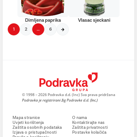
Dimljena paprika
Vlasac sjeckani
1
2
…
6
© 1998 – 2026 Podravka d.d. (Inc) Sva prava pridržana
Podravka je registrirani žig Podravke d.d. (Inc.)
Mapa stranice
O nama
Uvjeti korištenja
Kontaktirajte nas
Zaštita osobnih podataka
Zaštita privatnosti
Izjava o pristupačnosti
Postavke kolačića