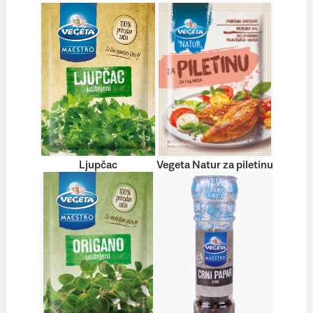
Ljupčac
Vegeta Natur za piletinu