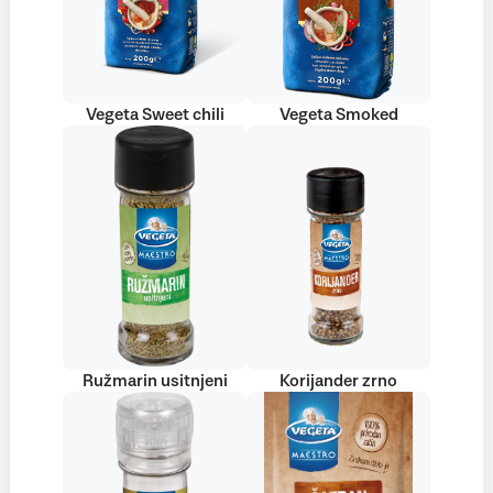
Vegeta Sweet chili
Vegeta Smoked
Ružmarin usitnjeni
Korijander zrno