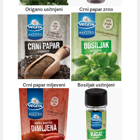
Origano usitnjeni
Crni papar zrno
Crni papar mljeveni
Bosiljak usitnjeni