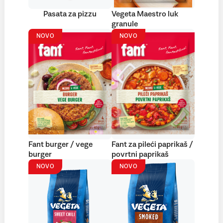
Pasata za pizzu
Vegeta Maestro luk
granule
NOVO
NOVO
Fant burger / vege
Fant za pileći paprikaš /
burger
povrtni paprikaš
NOVO
NOVO