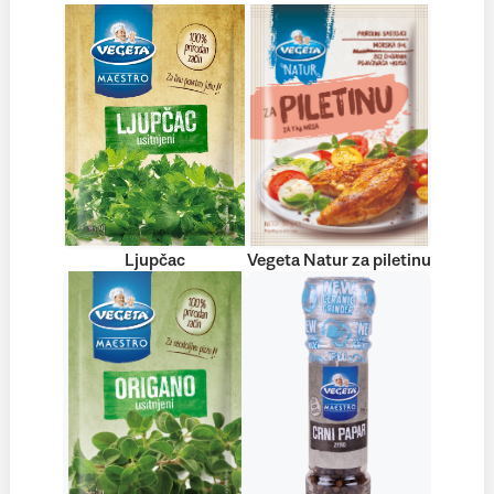
Ljupčac
Vegeta Natur za piletinu