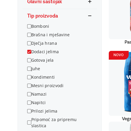
Glavni sastojak
Tip proizvoda
Bomboni
Brašna i mješavine
Pas
Dječja hrana
Dodaci jelima
NOVO
Gotova jela
Juhe
Kondimenti
Mesni proizvodi
Namazi
Napitci
Prilozi jelima
Vege
Pripomoć za pripremu
slastica