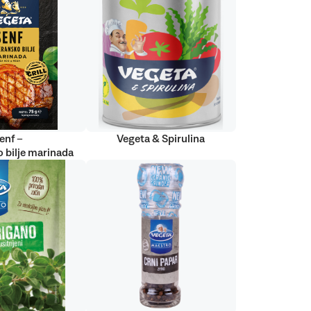
enf –
Vegeta & Spirulina
 bilje marinada