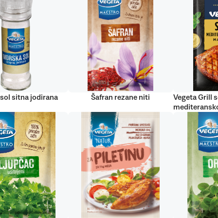
sol sitna jodirana
Šafran rezane niti
Vegeta Grill s
mediteransko