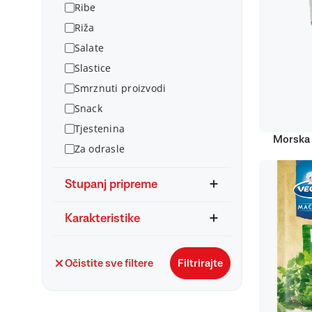
Ribe
Riža
Salate
Slastice
Smrznuti proizvodi
Snack
Tjestenina
Morska 
Za odrasle
Stupanj pripreme
Karakteristike
Očistite sve filtere
Filtrirajte