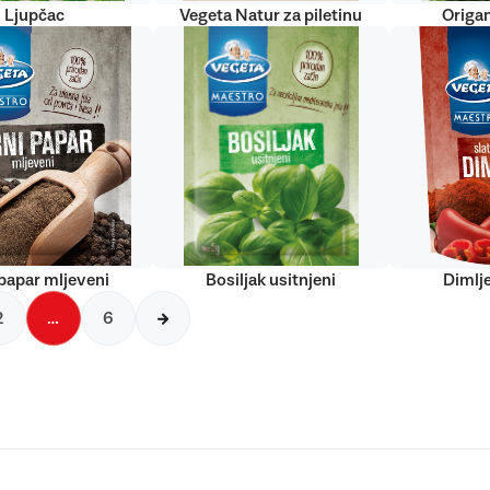
Ljupčac
Vegeta Natur za piletinu
Origan
papar mljeveni
Bosiljak usitnjeni
Dimlj
2
…
6