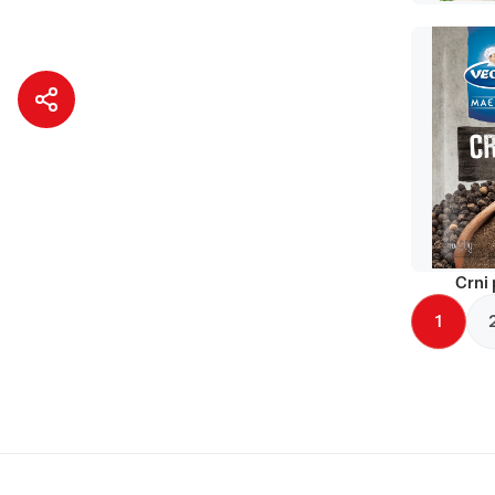
Crni 
1