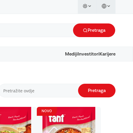
Pretraga
Mediji
Investitori
Karijere
Pretraga
NOVO