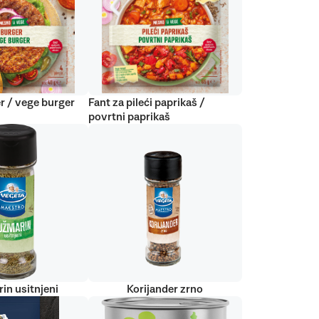
r / vege burger
Fant za pileći paprikaš /
povrtni paprikaš
in usitnjeni
Korijander zrno