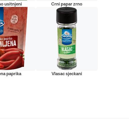
o usitnjeni
Crni papar zrno
ena paprika
Vlasac sjeckani