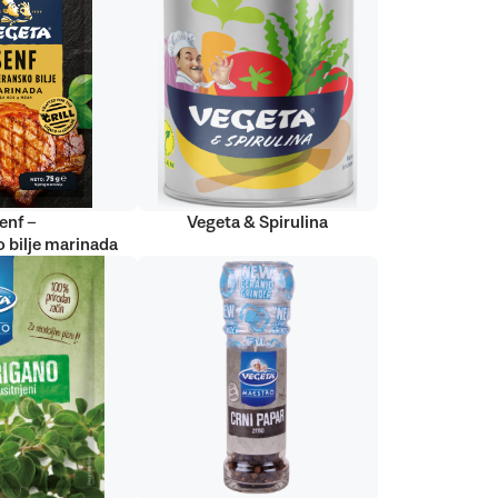
enf –
Vegeta & Spirulina
 bilje marinada