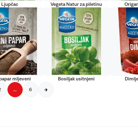
Ljupčac
Vegeta Natur za piletinu
Origan
papar mljeveni
Bosiljak usitnjeni
Dimlj
2
…
6