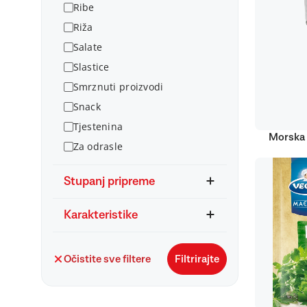
Ribe
Riža
Salate
Slastice
Smrznuti proizvodi
Snack
Tjestenina
Morska 
Za odrasle
Stupanj pripreme
Karakteristike
Očistite sve filtere
Filtrirajte