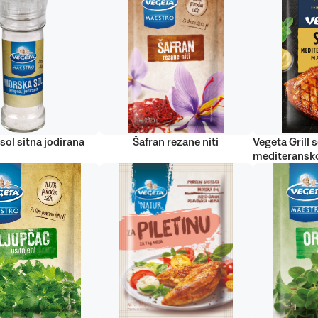
sol sitna jodirana
Šafran rezane niti
Vegeta Grill s
mediteransko