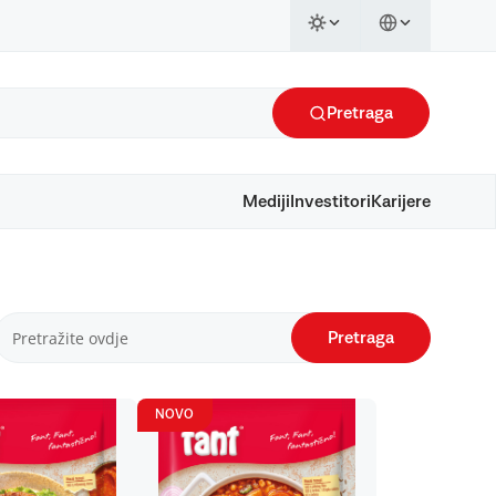
Pretraga
Mediji
Investitori
Karijere
Pretraga
NOVO