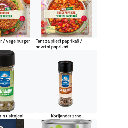
r / vege burger
Fant za pileći paprikaš /
povrtni paprikaš
in usitnjeni
Korijander zrno