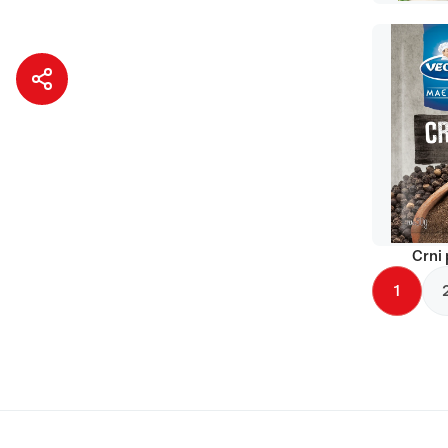
Crni 
1