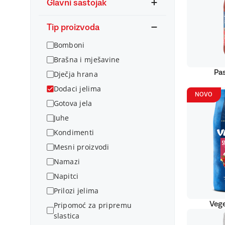
Glavni sastojak
Tip proizvoda
Bomboni
Brašna i mješavine
Pas
Dječja hrana
Dodaci jelima
NOVO
Gotova jela
Juhe
Kondimenti
Mesni proizvodi
Namazi
Napitci
Prilozi jelima
Vege
Pripomoć za pripremu
slastica