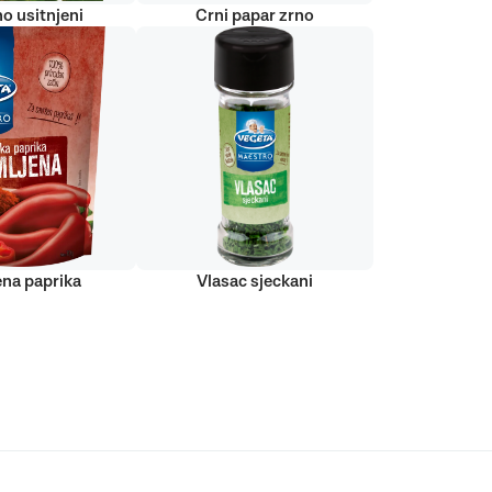
o usitnjeni
Crni papar zrno
ena paprika
Vlasac sjeckani