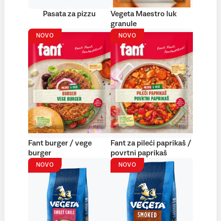
Pasata za pizzu
Vegeta Maestro luk
granule
NOVO
NOVO
Fant burger / vege
Fant za pileći paprikaš /
burger
povrtni paprikaš
NOVO
NOVO