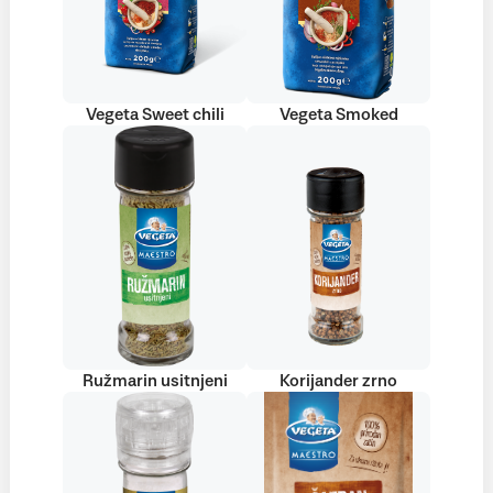
Vegeta Sweet chili
Vegeta Smoked
Ružmarin usitnjeni
Korijander zrno