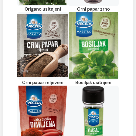
Origano usitnjeni
Crni papar zrno
Crni papar mljeveni
Bosiljak usitnjeni