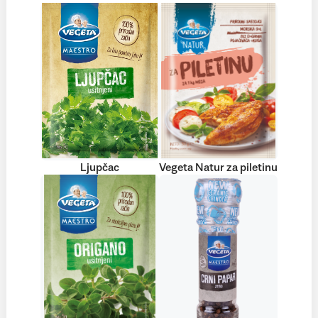
Ljupčac
Vegeta Natur za piletinu