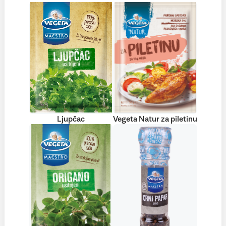
Ljupčac
Vegeta Natur za piletinu