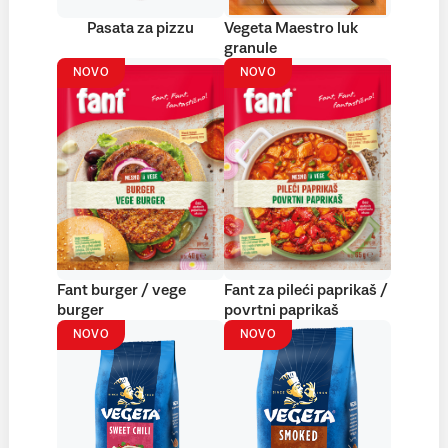
Pasata za pizzu
Vegeta Maestro luk
granule
NOVO
NOVO
Fant burger / vege
Fant za pileći paprikaš /
burger
povrtni paprikaš
NOVO
NOVO