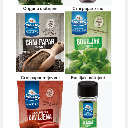
Origano usitnjeni
Crni papar zrno
Crni papar mljeveni
Bosiljak usitnjeni