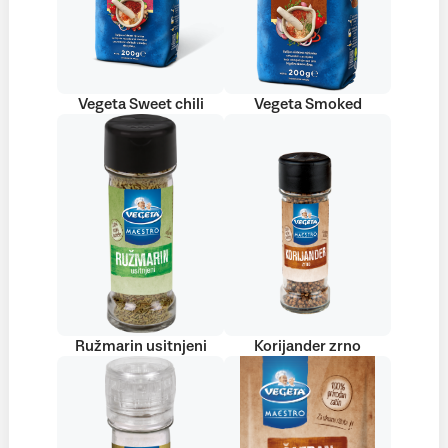
Vegeta Sweet chili
Vegeta Smoked
Ružmarin usitnjeni
Korijander zrno