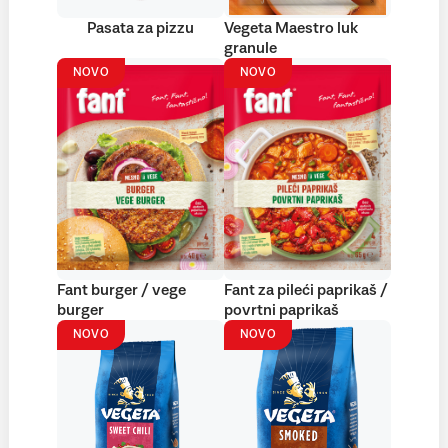
Pasata za pizzu
Vegeta Maestro luk
granule
NOVO
NOVO
Fant burger / vege
Fant za pileći paprikaš /
burger
povrtni paprikaš
NOVO
NOVO