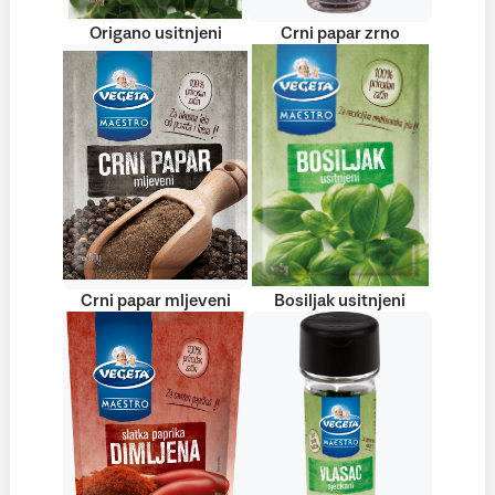
Origano usitnjeni
Crni papar zrno
Crni papar mljeveni
Bosiljak usitnjeni