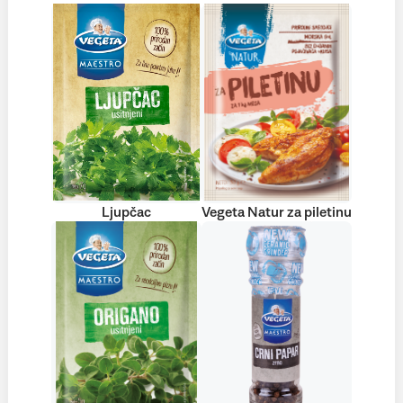
Ljupčac
Vegeta Natur za piletinu