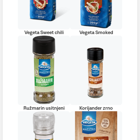
Vegeta Sweet chili
Vegeta Smoked
Ružmarin usitnjeni
Korijander zrno