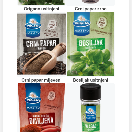
Origano usitnjeni
Crni papar zrno
Crni papar mljeveni
Bosiljak usitnjeni