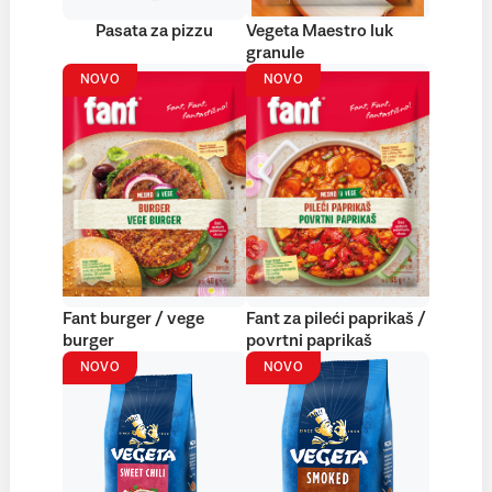
Pasata za pizzu
Vegeta Maestro luk
granule
NOVO
NOVO
Fant burger / vege
Fant za pileći paprikaš /
burger
povrtni paprikaš
NOVO
NOVO