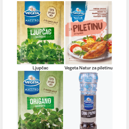
Ljupčac
Vegeta Natur za piletinu