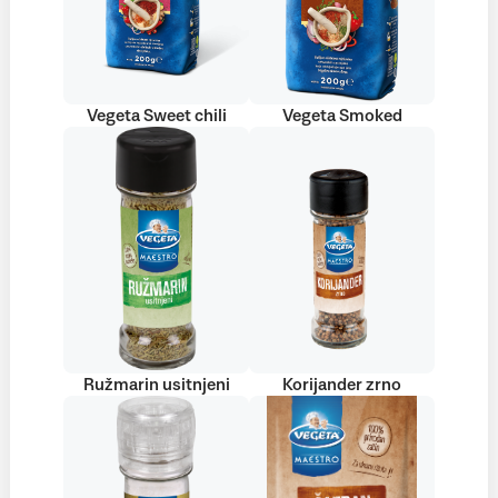
Vegeta Sweet chili
Vegeta Smoked
Ružmarin usitnjeni
Korijander zrno