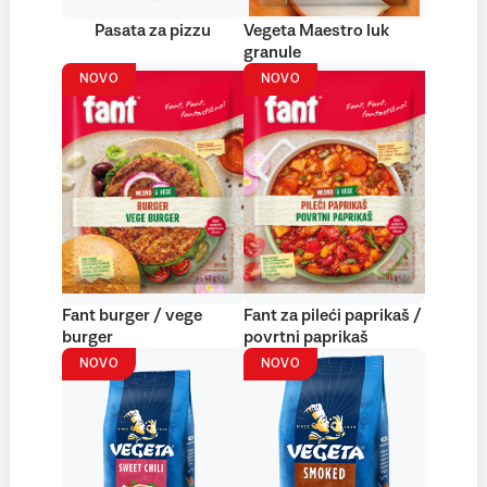
Pasata za pizzu
Vegeta Maestro luk
granule
NOVO
NOVO
Fant burger / vege
Fant za pileći paprikaš /
burger
povrtni paprikaš
NOVO
NOVO