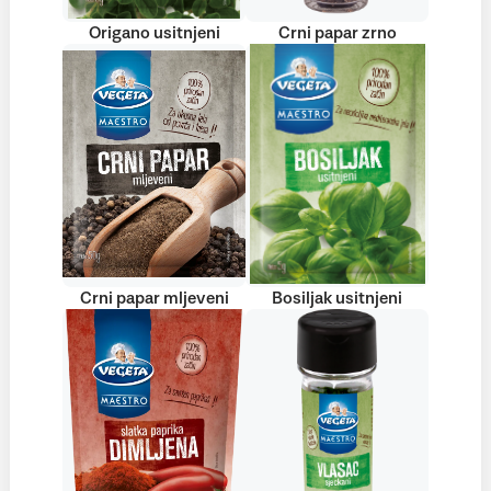
Origano usitnjeni
Crni papar zrno
Crni papar mljeveni
Bosiljak usitnjeni