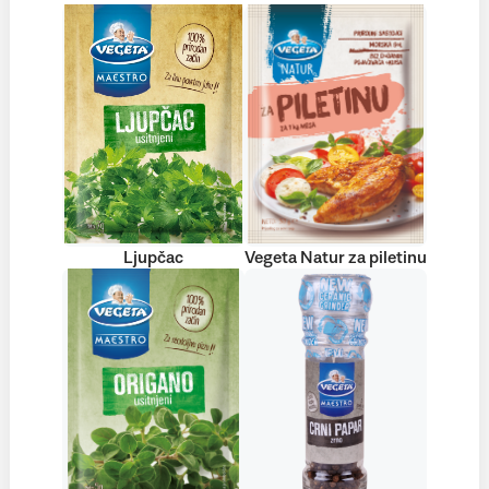
Ljupčac
Vegeta Natur za piletinu