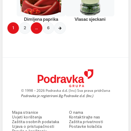
Dimljena paprika
Vlasac sjeckani
1
2
…
6
© 1998 – 2026 Podravka d.d. (Inc) Sva prava pridržana
Podravka je registrirani žig Podravke d.d. (Inc.)
Mapa stranice
O nama
Uvjeti korištenja
Kontaktirajte nas
Zaštita osobnih podataka
Zaštita privatnosti
Izjava o pristupačnosti
Postavke kolačića