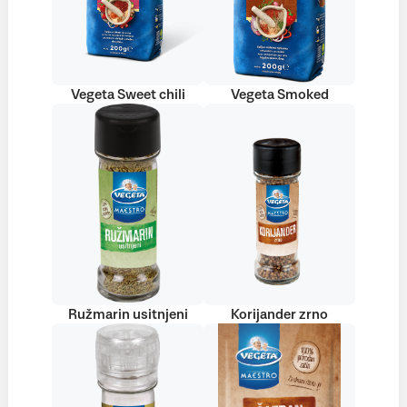
Vegeta Sweet chili
Vegeta Smoked
Ružmarin usitnjeni
Korijander zrno