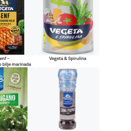
enf –
Vegeta & Spirulina
 bilje marinada