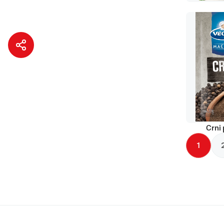
Crni 
1