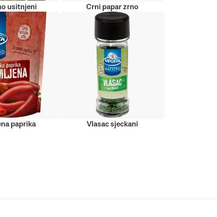
o usitnjeni
Crni papar zrno
ena paprika
Vlasac sjeckani