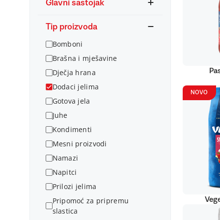
Glavni sastojak
Tip proizvoda
Bomboni
Brašna i mješavine
Pas
Dječja hrana
Dodaci jelima
NOVO
Gotova jela
Juhe
Kondimenti
Mesni proizvodi
Namazi
Napitci
Prilozi jelima
Vege
Pripomoć za pripremu
slastica