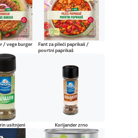
r / vege burger
Fant za pileći paprikaš /
povrtni paprikaš
in usitnjeni
Korijander zrno