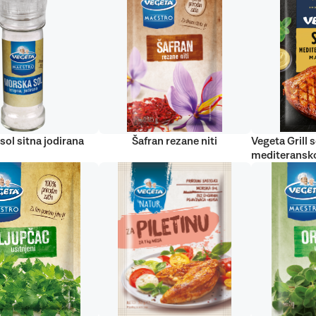
sol sitna jodirana
Šafran rezane niti
Vegeta Grill s
mediteransko