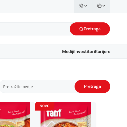
Pretraga
Mediji
Investitori
Karijere
Pretraga
NOVO