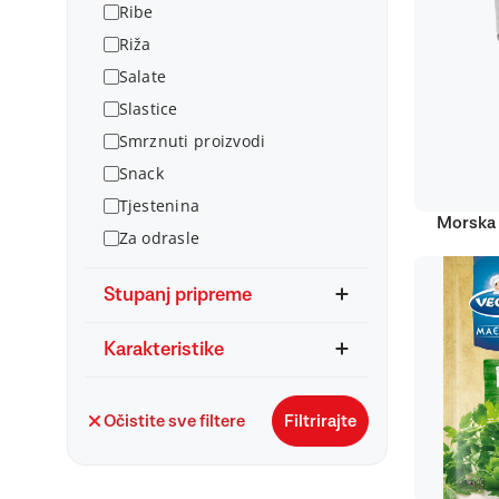
Ribe
Riža
Salate
Slastice
Smrznuti proizvodi
Snack
Tjestenina
Morska 
Za odrasle
Stupanj pripreme
Karakteristike
Očistite sve filtere
Filtrirajte