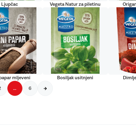
Ljupčac
Vegeta Natur za piletinu
Origan
papar mljeveni
Bosiljak usitnjeni
Dimlj
2
…
6