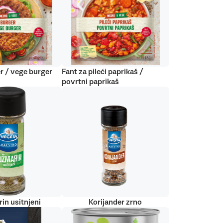
r / vege burger
Fant za pileći paprikaš /
povrtni paprikaš
in usitnjeni
Korijander zrno