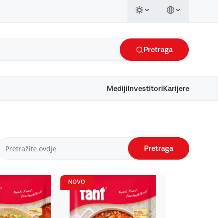
Pretraga
Mediji
Investitori
Karijere
Pretraga
NOVO