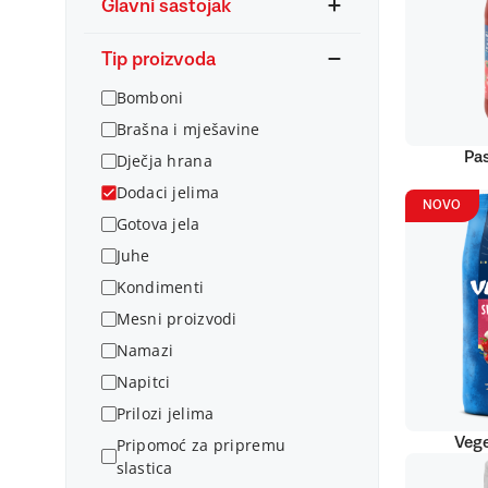
Glavni sastojak
Tip proizvoda
Bomboni
Brašna i mješavine
Pas
Dječja hrana
Dodaci jelima
NOVO
Gotova jela
Juhe
Kondimenti
Mesni proizvodi
Namazi
Napitci
Prilozi jelima
Vege
Pripomoć za pripremu
slastica