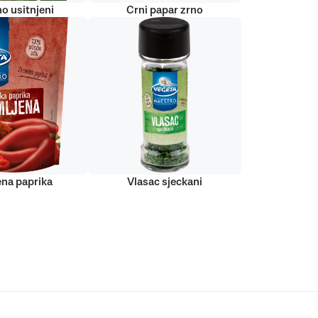
o usitnjeni
Crni papar zrno
ena paprika
Vlasac sjeckani