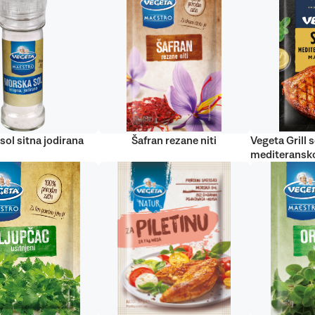
sol sitna jodirana
Šafran rezane niti
Vegeta Grill s
mediteransko