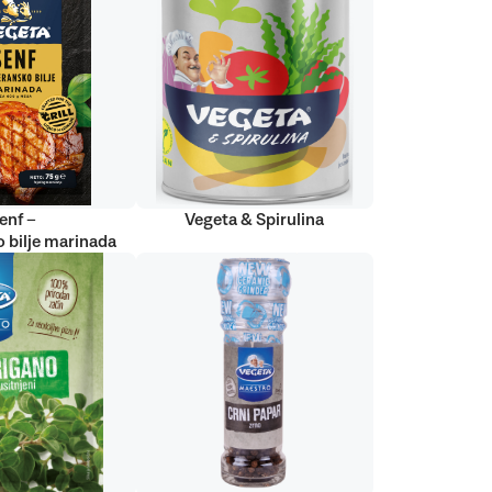
enf –
Vegeta & Spirulina
 bilje marinada