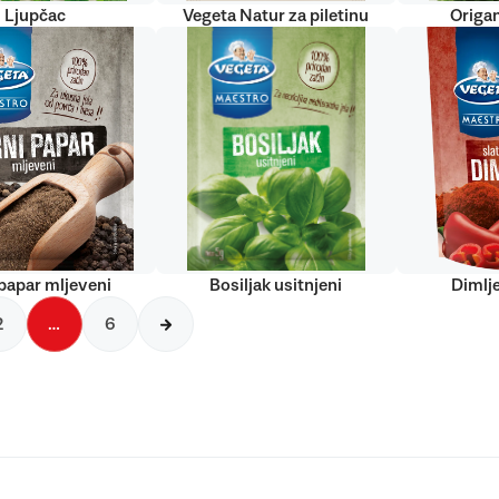
Ljupčac
Vegeta Natur za piletinu
Origan
papar mljeveni
Bosiljak usitnjeni
Dimlj
2
…
6