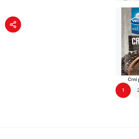
Crni 
1