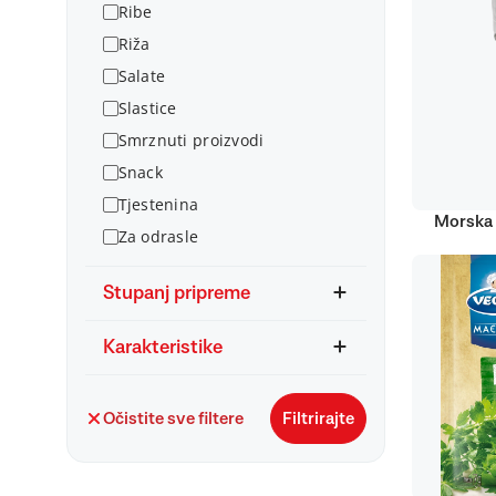
Ribe
Riža
Salate
Slastice
Smrznuti proizvodi
Snack
Tjestenina
Morska 
Za odrasle
Stupanj pripreme
Karakteristike
Očistite sve filtere
Filtrirajte