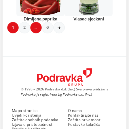
Dimljena paprika
Vlasac sjeckani
1
2
…
6
© 1998 – 2026 Podravka d.d. (Inc) Sva prava pridržana
Podravka je registrirani žig Podravke d.d. (Inc.)
Mapa stranice
O nama
Uvjeti korištenja
Kontaktirajte nas
Zaštita osobnih podataka
Zaštita privatnosti
Izjava o pristupačnosti
Postavke kolačića