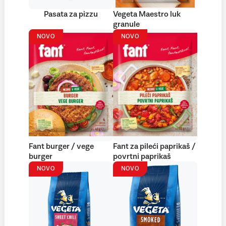
Pasata za pizzu
Vegeta Maestro luk
granule
NOVO
NOVO
Fant burger / vege
Fant za pileći paprikaš /
burger
povrtni paprikaš
NOVO
NOVO