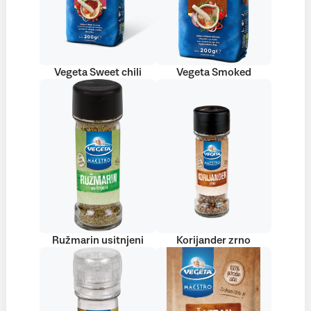
Vegeta Sweet chili
Vegeta Smoked
Ružmarin usitnjeni
Korijander zrno