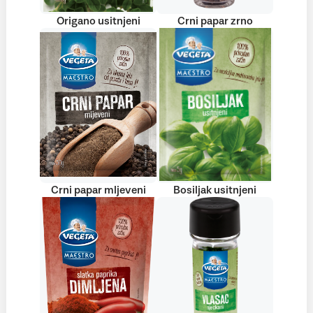
Origano usitnjeni
Crni papar zrno
Crni papar mljeveni
Bosiljak usitnjeni