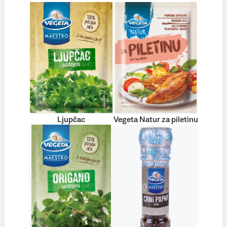
Ljupčac
Vegeta Natur za piletinu