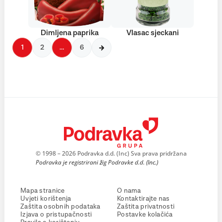
Dimljena paprika
Vlasac sjeckani
1
2
…
6
© 1998 – 2026 Podravka d.d. (Inc) Sva prava pridržana
Podravka je registrirani žig Podravke d.d. (Inc.)
Mapa stranice
O nama
Uvjeti korištenja
Kontaktirajte nas
Zaštita osobnih podataka
Zaštita privatnosti
Izjava o pristupačnosti
Postavke kolačića