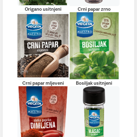
Origano usitnjeni
Crni papar zrno
Crni papar mljeveni
Bosiljak usitnjeni