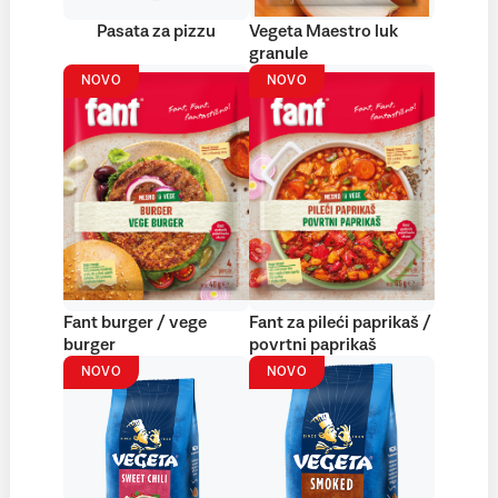
Pasata za pizzu
Vegeta Maestro luk
granule
NOVO
NOVO
Fant burger / vege
Fant za pileći paprikaš /
burger
povrtni paprikaš
NOVO
NOVO