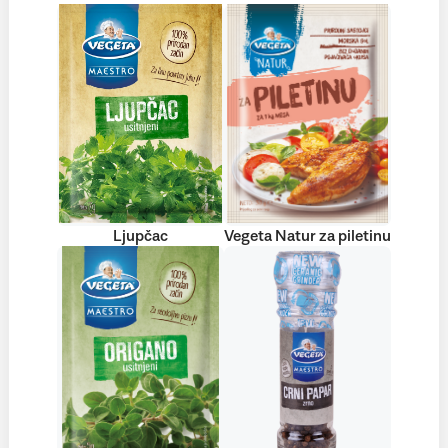
Ljupčac
Vegeta Natur za piletinu