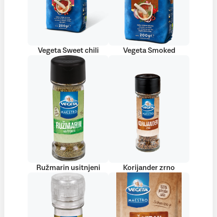
Vegeta Sweet chili
Vegeta Smoked
Ružmarin usitnjeni
Korijander zrno