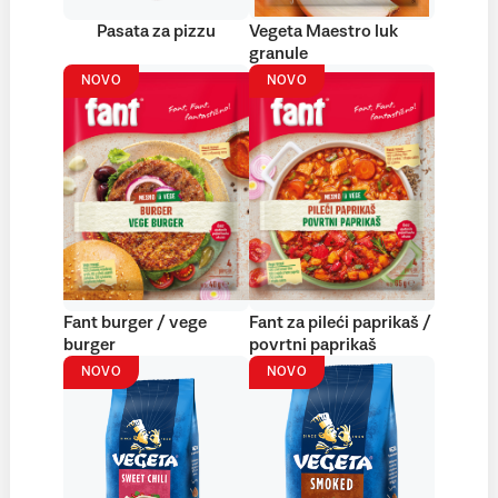
Pasata za pizzu
Vegeta Maestro luk
granule
NOVO
NOVO
Fant burger / vege
Fant za pileći paprikaš /
burger
povrtni paprikaš
NOVO
NOVO