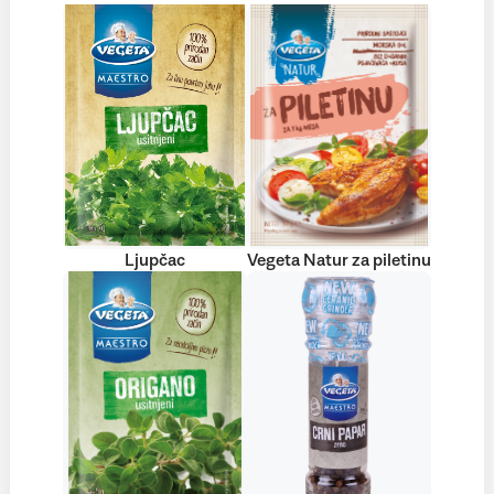
Ljupčac
Vegeta Natur za piletinu