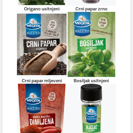
Origano usitnjeni
Crni papar zrno
Crni papar mljeveni
Bosiljak usitnjeni