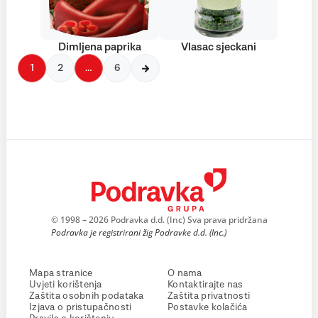
Dimljena paprika
Vlasac sjeckani
1
2
…
6
© 1998 – 2026 Podravka d.d. (Inc) Sva prava pridržana
Podravka je registrirani žig Podravke d.d. (Inc.)
Mapa stranice
O nama
Uvjeti korištenja
Kontaktirajte nas
Zaštita osobnih podataka
Zaštita privatnosti
Izjava o pristupačnosti
Postavke kolačića