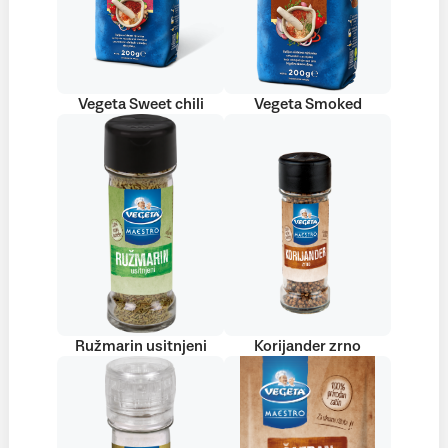
Vegeta Sweet chili
Vegeta Smoked
Ružmarin usitnjeni
Korijander zrno