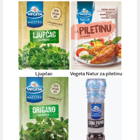
Ljupčac
Vegeta Natur za piletinu