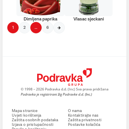
Dimljena paprika
Vlasac sjeckani
1
2
…
6
© 1998 – 2026 Podravka d.d. (Inc) Sva prava pridržana
Podravka je registrirani žig Podravke d.d. (Inc.)
Mapa stranice
O nama
Uvjeti korištenja
Kontaktirajte nas
Zaštita osobnih podataka
Zaštita privatnosti
Izjava o pristupačnosti
Postavke kolačića