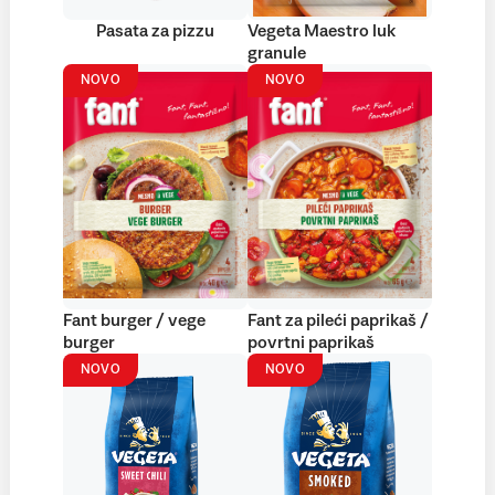
Pasata za pizzu
Vegeta Maestro luk
granule
NOVO
NOVO
Fant burger / vege
Fant za pileći paprikaš /
burger
povrtni paprikaš
NOVO
NOVO