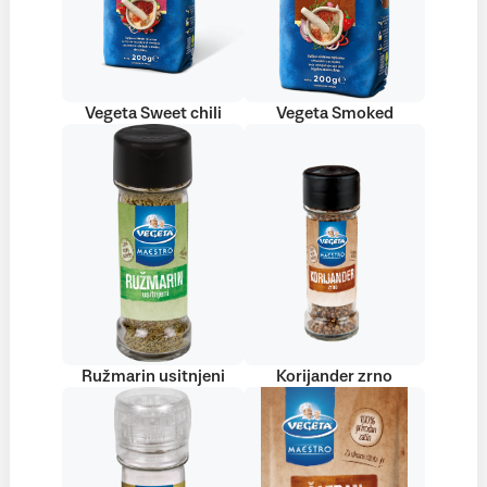
Vegeta Sweet chili
Vegeta Smoked
Ružmarin usitnjeni
Korijander zrno