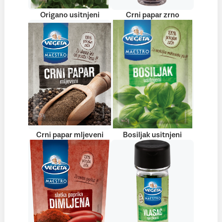
Origano usitnjeni
Crni papar zrno
Crni papar mljeveni
Bosiljak usitnjeni