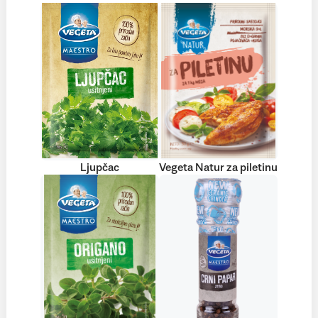
Ljupčac
Vegeta Natur za piletinu