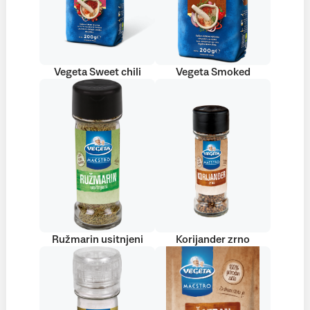
Vegeta Sweet chili
Vegeta Smoked
Ružmarin usitnjeni
Korijander zrno