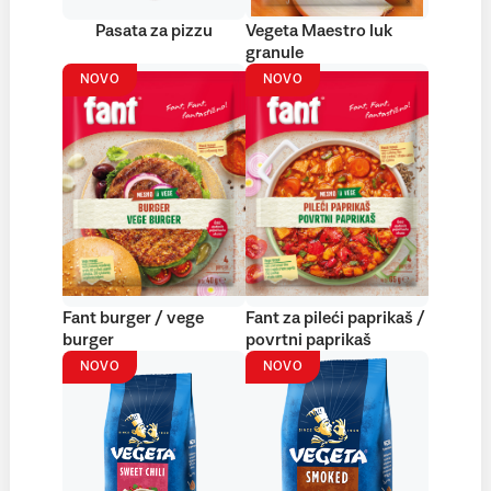
Pasata za pizzu
Vegeta Maestro luk
granule
NOVO
NOVO
Fant burger / vege
Fant za pileći paprikaš /
burger
povrtni paprikaš
NOVO
NOVO