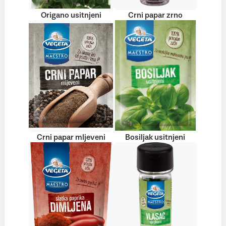
Origano usitnjeni
Crni papar zrno
Crni papar mljeveni
Bosiljak usitnjeni