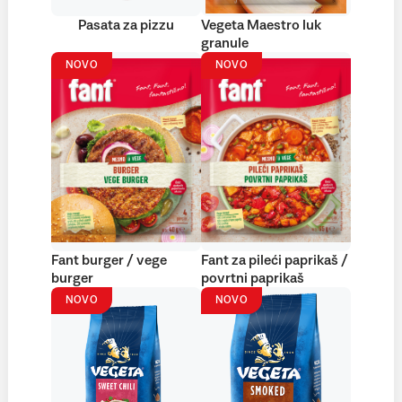
Pasata za pizzu
Vegeta Maestro luk
granule
NOVO
NOVO
Fant burger / vege
Fant za pileći paprikaš /
burger
povrtni paprikaš
NOVO
NOVO