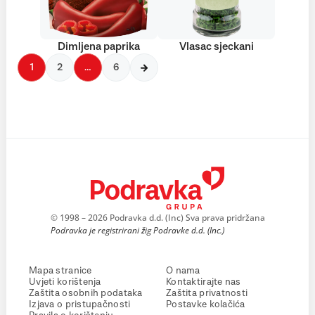
Dimljena paprika
Vlasac sjeckani
1
2
…
6
© 1998 – 2026 Podravka d.d. (Inc) Sva prava pridržana
Podravka je registrirani žig Podravke d.d. (Inc.)
Mapa stranice
O nama
Uvjeti korištenja
Kontaktirajte nas
Zaštita osobnih podataka
Zaštita privatnosti
Izjava o pristupačnosti
Postavke kolačića