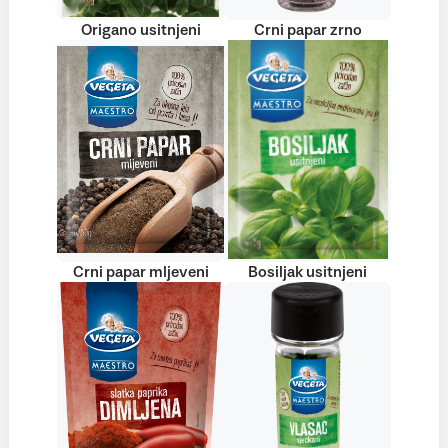
Origano usitnjeni
Crni papar zrno
Crni papar mljeveni
Bosiljak usitnjeni