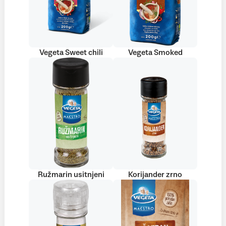
Vegeta Sweet chili
Vegeta Smoked
Ružmarin usitnjeni
Korijander zrno