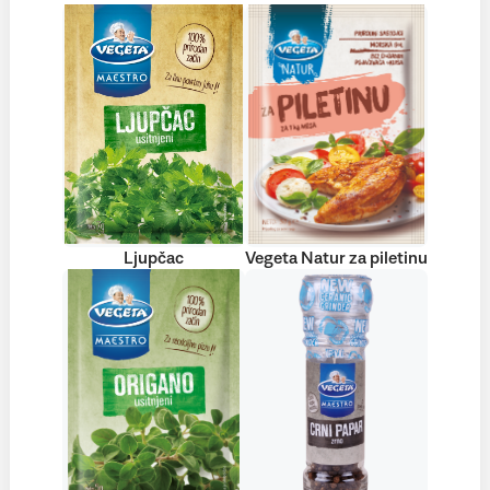
Ljupčac
Vegeta Natur za piletinu