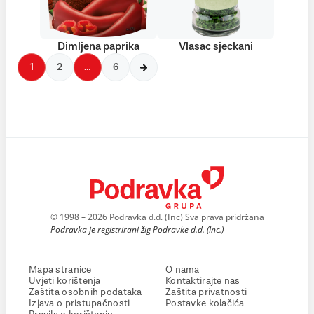
Dimljena paprika
Vlasac sjeckani
1
2
…
6
© 1998 – 2026 Podravka d.d. (Inc) Sva prava pridržana
Podravka je registrirani žig Podravke d.d. (Inc.)
Mapa stranice
O nama
Uvjeti korištenja
Kontaktirajte nas
Zaštita osobnih podataka
Zaštita privatnosti
Izjava o pristupačnosti
Postavke kolačića