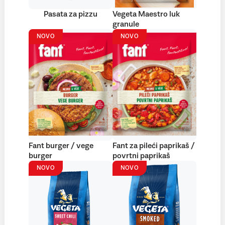
Pasata za pizzu
Vegeta Maestro luk
granule
NOVO
NOVO
Fant burger / vege
Fant za pileći paprikaš /
burger
povrtni paprikaš
NOVO
NOVO