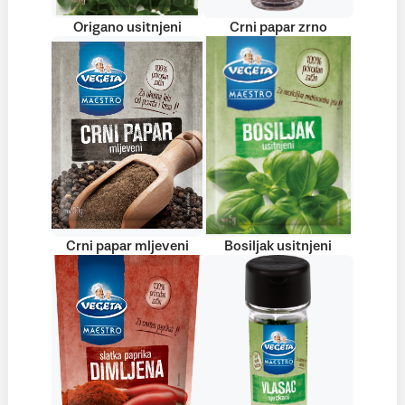
Origano usitnjeni
Crni papar zrno
Crni papar mljeveni
Bosiljak usitnjeni