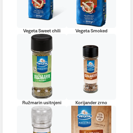
Vegeta Sweet chili
Vegeta Smoked
Ružmarin usitnjeni
Korijander zrno