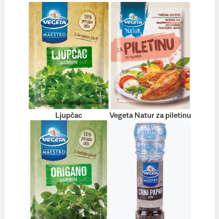
Ljupčac
Vegeta Natur za piletinu