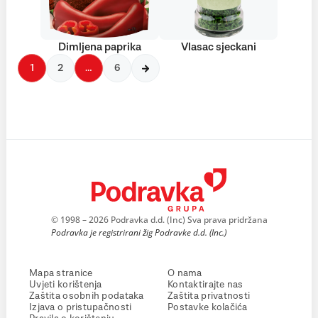
Dimljena paprika
Vlasac sjeckani
1
2
…
6
© 1998 – 2026 Podravka d.d. (Inc) Sva prava pridržana
Podravka je registrirani žig Podravke d.d. (Inc.)
Mapa stranice
O nama
Uvjeti korištenja
Kontaktirajte nas
Zaštita osobnih podataka
Zaštita privatnosti
Izjava o pristupačnosti
Postavke kolačića