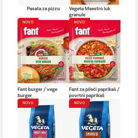
Pasata za pizzu
Vegeta Maestro luk
granule
NOVO
NOVO
Fant burger / vege
Fant za pileći paprikaš /
burger
povrtni paprikaš
NOVO
NOVO