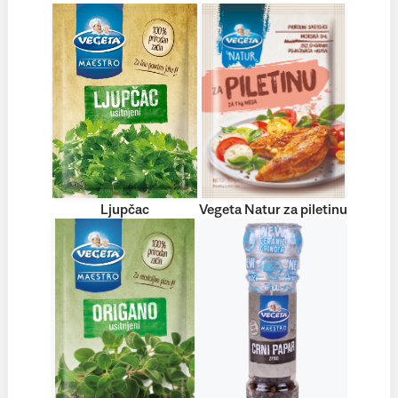
Ljupčac
Vegeta Natur za piletinu