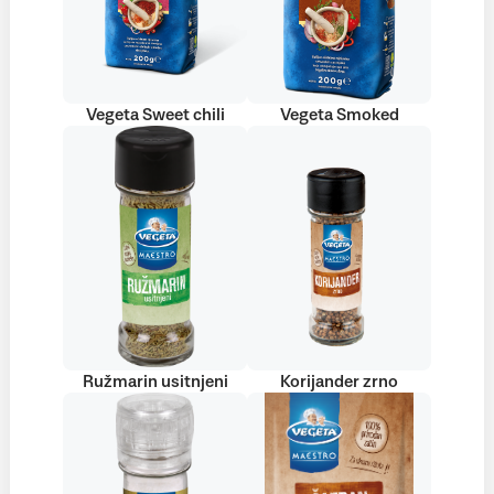
Vegeta Sweet chili
Vegeta Smoked
Ružmarin usitnjeni
Korijander zrno