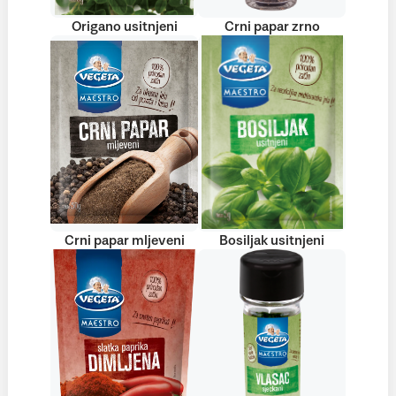
Origano usitnjeni
Crni papar zrno
Crni papar mljeveni
Bosiljak usitnjeni