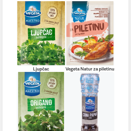
Ljupčac
Vegeta Natur za piletinu