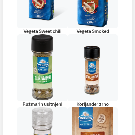
Vegeta Sweet chili
Vegeta Smoked
Ružmarin usitnjeni
Korijander zrno