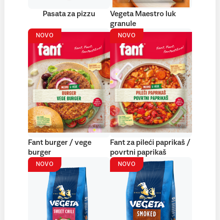
Pasata za pizzu
Vegeta Maestro luk
granule
NOVO
NOVO
Fant burger / vege
Fant za pileći paprikaš /
burger
povrtni paprikaš
NOVO
NOVO