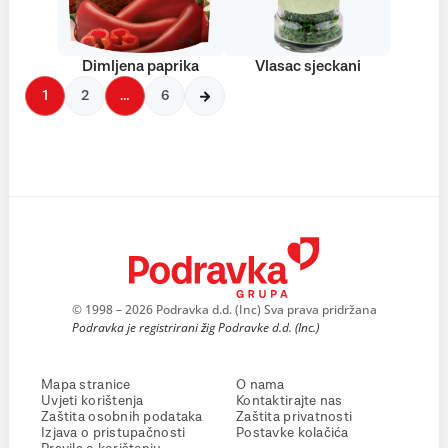
Dimljena paprika
Vlasac sjeckani
1
2
…
6
© 1998 – 2026 Podravka d.d. (Inc) Sva prava pridržana
Podravka je registrirani žig Podravke d.d. (Inc.)
Mapa stranice
O nama
Uvjeti korištenja
Kontaktirajte nas
Zaštita osobnih podataka
Zaštita privatnosti
Izjava o pristupačnosti
Postavke kolačića