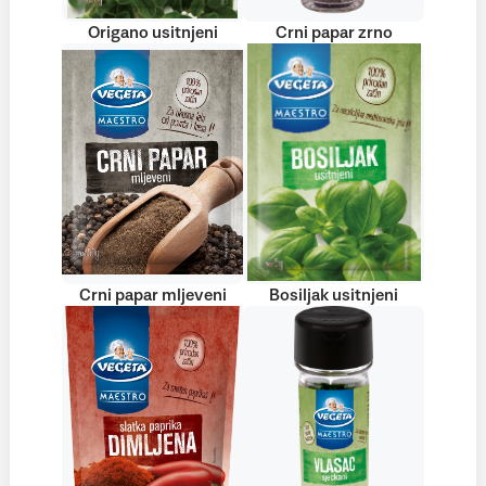
Origano usitnjeni
Crni papar zrno
Crni papar mljeveni
Bosiljak usitnjeni