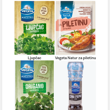
Ljupčac
Vegeta Natur za piletinu