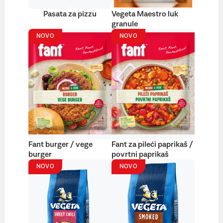
Pasata za pizzu
Vegeta Maestro luk
granule
NOVO
NOVO
Fant burger / vege
Fant za pileći paprikaš /
burger
povrtni paprikaš
NOVO
NOVO