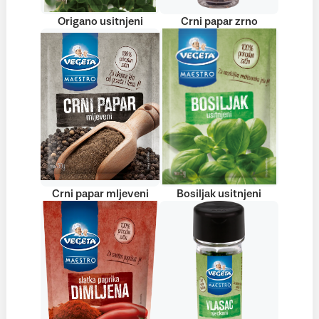
Origano usitnjeni
Crni papar zrno
Crni papar mljeveni
Bosiljak usitnjeni