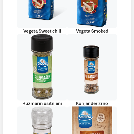
Vegeta Sweet chili
Vegeta Smoked
Ružmarin usitnjeni
Korijander zrno