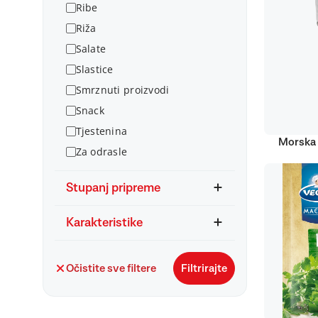
Ribe
Riža
Salate
Slastice
Smrznuti proizvodi
Snack
Tjestenina
Morska 
Za odrasle
Stupanj pripreme
Karakteristike
Očistite sve filtere
Filtrirajte