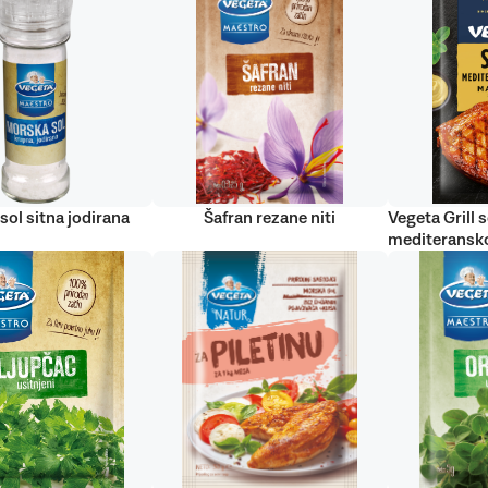
sol sitna jodirana
Šafran rezane niti
Vegeta Grill s
mediteransko