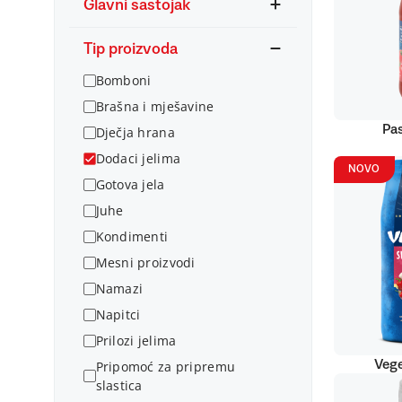
Glavni sastojak
Tip proizvoda
Bomboni
Brašna i mješavine
Pas
Dječja hrana
Dodaci jelima
NOVO
Gotova jela
Juhe
Kondimenti
Mesni proizvodi
Namazi
Napitci
Prilozi jelima
Vege
Pripomoć za pripremu
slastica