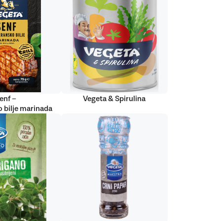
enf –
Vegeta & Spirulina
 bilje marinada