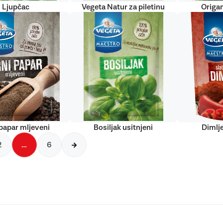
Ljupčac
Vegeta Natur za piletinu
Origan
papar mljeveni
Bosiljak usitnjeni
Dimlj
2
…
6