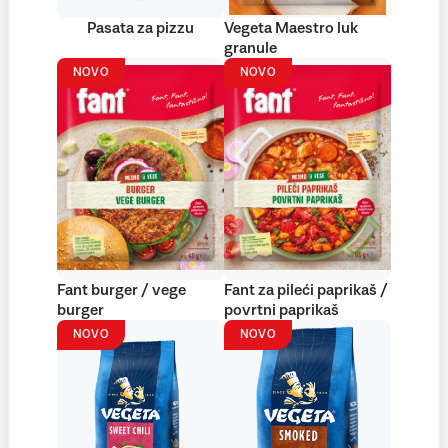
Pasata za pizzu
Vegeta Maestro luk
granule
NOVO
NOVO
Fant burger / vege
Fant za pileći paprikaš /
burger
povrtni paprikaš
NOVO
NOVO