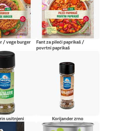
r / vege burger
Fant za pileći paprikaš /
povrtni paprikaš
in usitnjeni
Korijander zrno