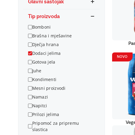
Glavni sastojak
Tip proizvoda
Bomboni
Brašna i mješavine
Pas
Dječja hrana
Dodaci jelima
NOVO
Gotova jela
Juhe
Kondimenti
Mesni proizvodi
Namazi
Napitci
Prilozi jelima
Vege
Pripomoć za pripremu
slastica