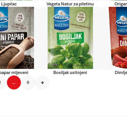
Ljupčac
Vegeta Natur za piletinu
Origan
papar mljeveni
Bosiljak usitnjeni
Dimlj
2
…
6