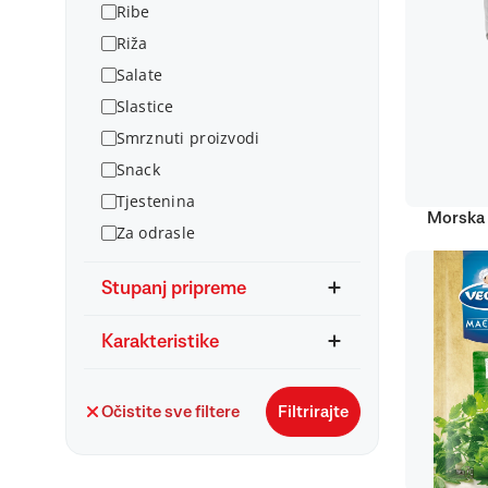
Ribe
Riža
Salate
Slastice
Smrznuti proizvodi
Snack
Tjestenina
Morska 
Za odrasle
Stupanj pripreme
Karakteristike
Očistite sve filtere
Filtrirajte