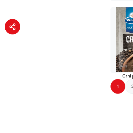
Crni 
1