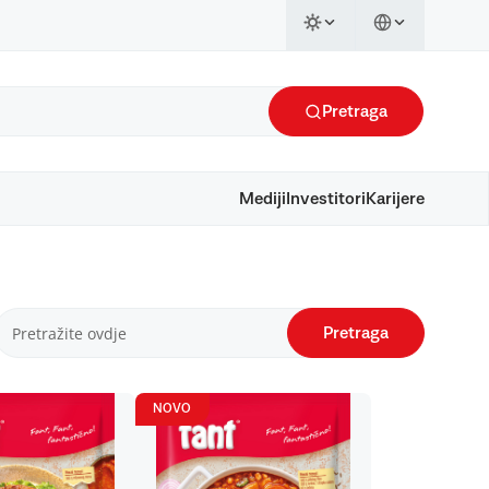
Pretraga
Mediji
Investitori
Karijere
Pretraga
NOVO