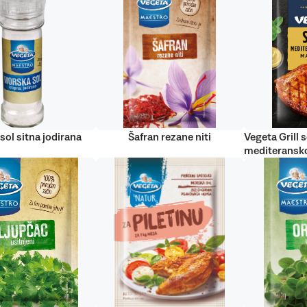
sol sitna jodirana
Šafran rezane niti
Vegeta Grill s
mediteransko