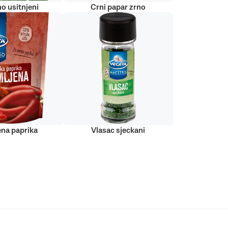
o usitnjeni
Crni papar zrno
ena paprika
Vlasac sjeckani