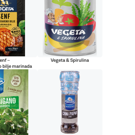
enf –
Vegeta & Spirulina
 bilje marinada