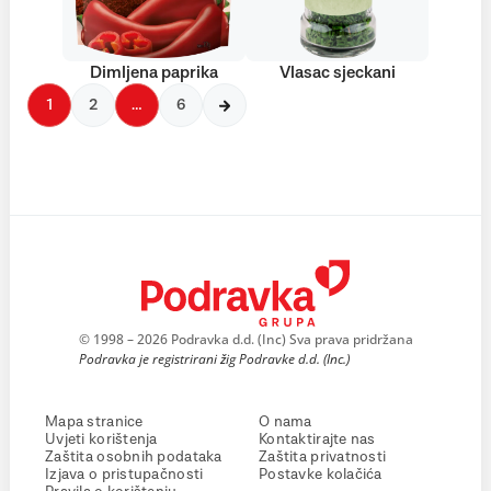
Dimljena paprika
Vlasac sjeckani
1
2
…
6
© 1998 – 2026 Podravka d.d. (Inc) Sva prava pridržana
Podravka je registrirani žig Podravke d.d. (Inc.)
Mapa stranice
O nama
Uvjeti korištenja
Kontaktirajte nas
Zaštita osobnih podataka
Zaštita privatnosti
Izjava o pristupačnosti
Postavke kolačića