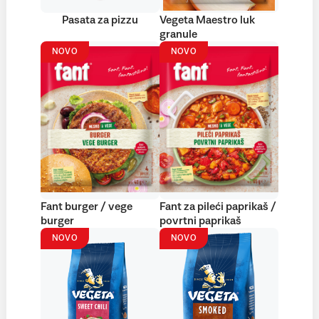
Pasata za pizzu
Vegeta Maestro luk
granule
NOVO
NOVO
Fant burger / vege
Fant za pileći paprikaš /
burger
povrtni paprikaš
NOVO
NOVO