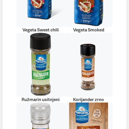
Vegeta Sweet chili
Vegeta Smoked
Ružmarin usitnjeni
Korijander zrno