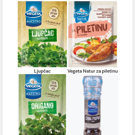
Ljupčac
Vegeta Natur za piletinu