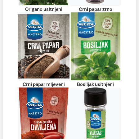
Origano usitnjeni
Crni papar zrno
Crni papar mljeveni
Bosiljak usitnjeni