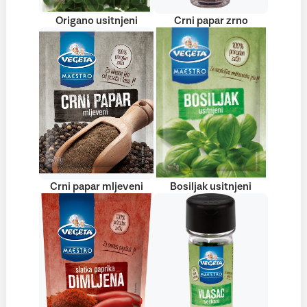
Origano usitnjeni
Crni papar zrno
Crni papar mljeveni
Bosiljak usitnjeni