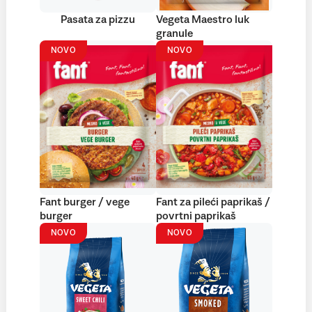
Pasata za pizzu
Vegeta Maestro luk
granule
NOVO
NOVO
Fant burger / vege
Fant za pileći paprikaš /
burger
povrtni paprikaš
NOVO
NOVO