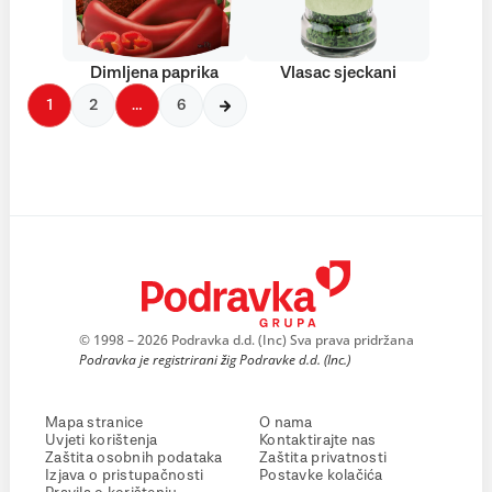
Dimljena paprika
Vlasac sjeckani
1
2
…
6
© 1998 – 2026 Podravka d.d. (Inc) Sva prava pridržana
Podravka je registrirani žig Podravke d.d. (Inc.)
Mapa stranice
O nama
Uvjeti korištenja
Kontaktirajte nas
Zaštita osobnih podataka
Zaštita privatnosti
Izjava o pristupačnosti
Postavke kolačića