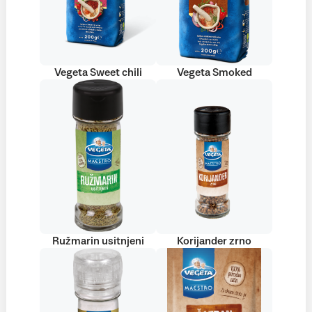
Vegeta Sweet chili
Vegeta Smoked
Ružmarin usitnjeni
Korijander zrno