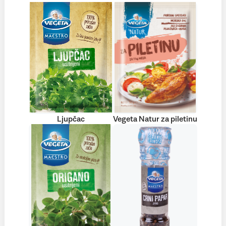
Ljupčac
Vegeta Natur za piletinu