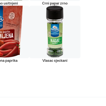
o usitnjeni
Crni papar zrno
ena paprika
Vlasac sjeckani