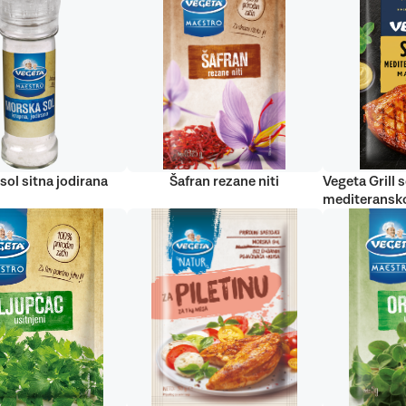
sol sitna jodirana
Šafran rezane niti
Vegeta Grill s
mediteransko