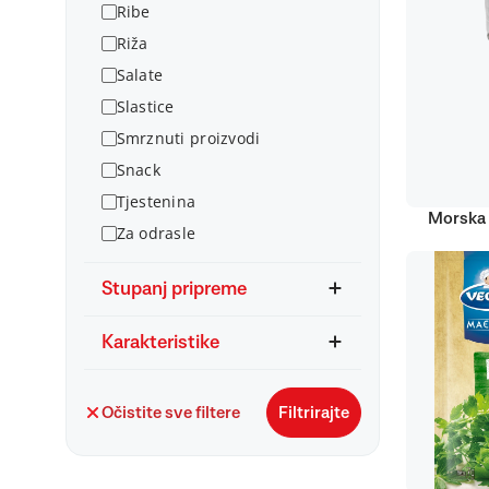
Ribe
Riža
Salate
Slastice
Smrznuti proizvodi
Snack
Tjestenina
Morska 
Za odrasle
Stupanj pripreme
Karakteristike
Očistite sve filtere
Filtrirajte