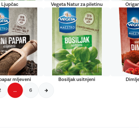
Ljupčac
Vegeta Natur za piletinu
Origan
papar mljeveni
Bosiljak usitnjeni
Dimlj
2
…
6