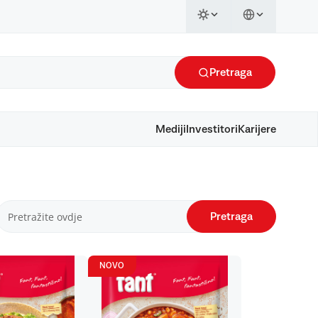
Pretraga
Mediji
Investitori
Karijere
Pretraga
NOVO