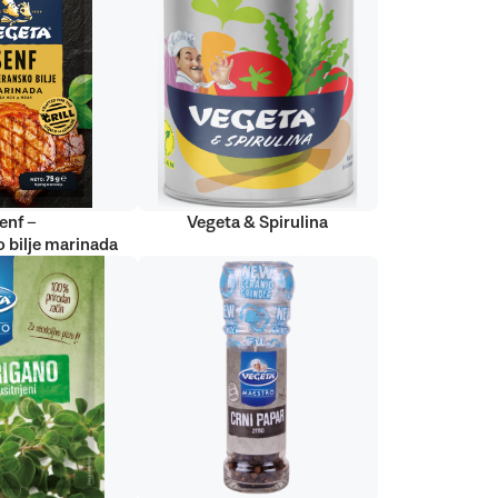
enf –
Vegeta & Spirulina
 bilje marinada