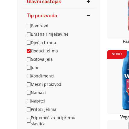
Glavni sastojak
Tip proizvoda
Bomboni
Brašna i mješavine
Pas
Dječja hrana
Dodaci jelima
NOVO
Gotova jela
Juhe
Kondimenti
Mesni proizvodi
Namazi
Napitci
Prilozi jelima
Vege
Pripomoć za pripremu
slastica