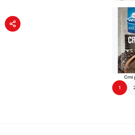
Crni 
1