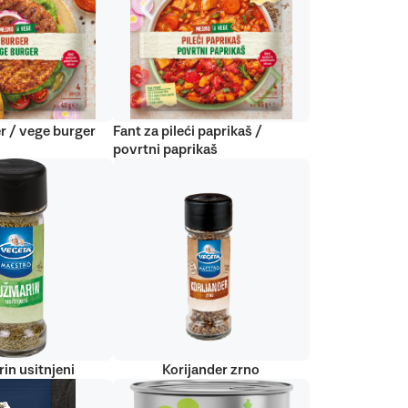
r / vege burger
Fant za pileći paprikaš /
povrtni paprikaš
in usitnjeni
Korijander zrno