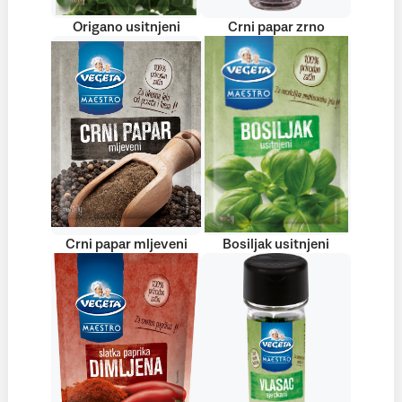
Origano usitnjeni
Crni papar zrno
Crni papar mljeveni
Bosiljak usitnjeni