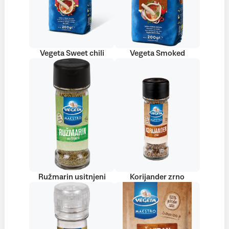
Vegeta Sweet chili
Vegeta Smoked
Ružmarin usitnjeni
Korijander zrno