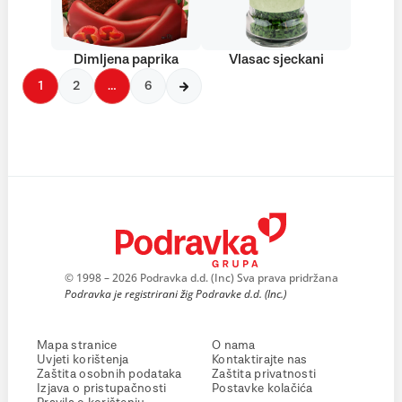
Dimljena paprika
Vlasac sjeckani
1
2
…
6
© 1998 – 2026 Podravka d.d. (Inc) Sva prava pridržana
Podravka je registrirani žig Podravke d.d. (Inc.)
Mapa stranice
O nama
Uvjeti korištenja
Kontaktirajte nas
Zaštita osobnih podataka
Zaštita privatnosti
Izjava o pristupačnosti
Postavke kolačića