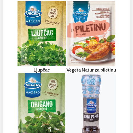
Ljupčac
Vegeta Natur za piletinu