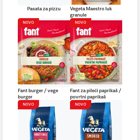
Pasata za pizzu
Vegeta Maestro luk
granule
NOVO
NOVO
Fant burger / vege
Fant za pileći paprikaš /
burger
povrtni paprikaš
NOVO
NOVO