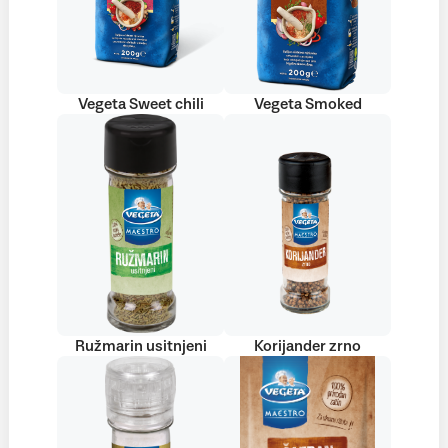
Vegeta Sweet chili
Vegeta Smoked
Ružmarin usitnjeni
Korijander zrno