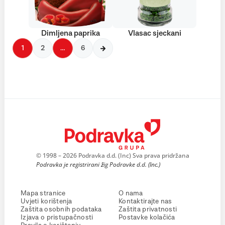
Dimljena paprika
Vlasac sjeckani
1
2
…
6
© 1998 – 2026 Podravka d.d. (Inc) Sva prava pridržana
Podravka je registrirani žig Podravke d.d. (Inc.)
Mapa stranice
O nama
Uvjeti korištenja
Kontaktirajte nas
Zaštita osobnih podataka
Zaštita privatnosti
Izjava o pristupačnosti
Postavke kolačića