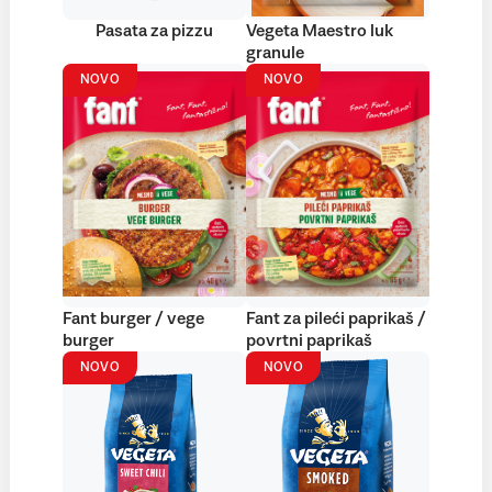
Pasata za pizzu
Vegeta Maestro luk
granule
NOVO
NOVO
Fant burger / vege
Fant za pileći paprikaš /
burger
povrtni paprikaš
NOVO
NOVO