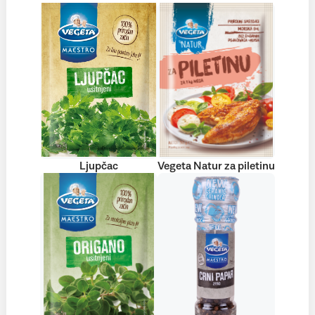
Ljupčac
Vegeta Natur za piletinu