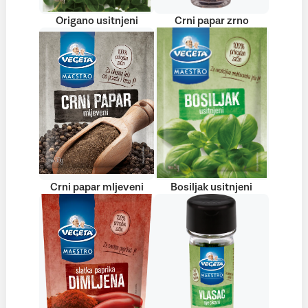
Origano usitnjeni
Crni papar zrno
Crni papar mljeveni
Bosiljak usitnjeni