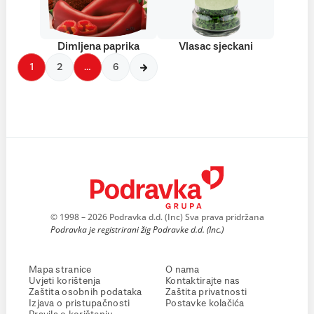
Dimljena paprika
Vlasac sjeckani
1
2
…
6
© 1998 – 2026 Podravka d.d. (Inc) Sva prava pridržana
Podravka je registrirani žig Podravke d.d. (Inc.)
Mapa stranice
O nama
Uvjeti korištenja
Kontaktirajte nas
Zaštita osobnih podataka
Zaštita privatnosti
Izjava o pristupačnosti
Postavke kolačića