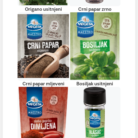
Origano usitnjeni
Crni papar zrno
Crni papar mljeveni
Bosiljak usitnjeni