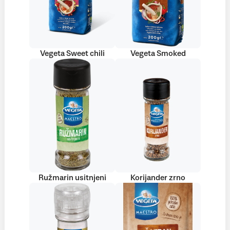
Vegeta Sweet chili
Vegeta Smoked
Ružmarin usitnjeni
Korijander zrno