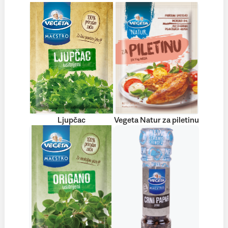
Ljupčac
Vegeta Natur za piletinu