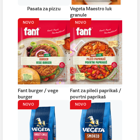
Pasata za pizzu
Vegeta Maestro luk
granule
NOVO
NOVO
Fant burger / vege
Fant za pileći paprikaš /
burger
povrtni paprikaš
NOVO
NOVO