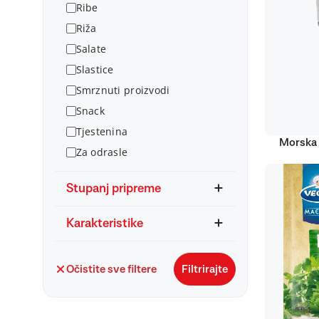
Ribe
Riža
Salate
Slastice
Smrznuti proizvodi
Snack
Tjestenina
Morska 
Za odrasle
Stupanj pripreme
Karakteristike
Očistite sve filtere
Filtrirajte