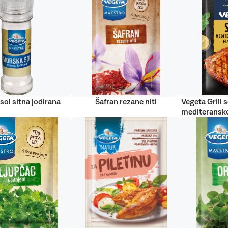
sol sitna jodirana
Šafran rezane niti
Vegeta Grill s
mediteransko