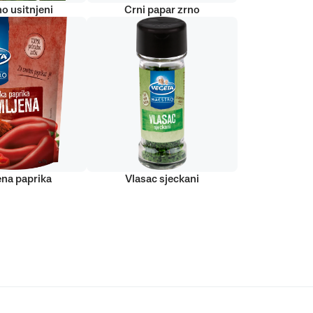
o usitnjeni
Crni papar zrno
ena paprika
Vlasac sjeckani