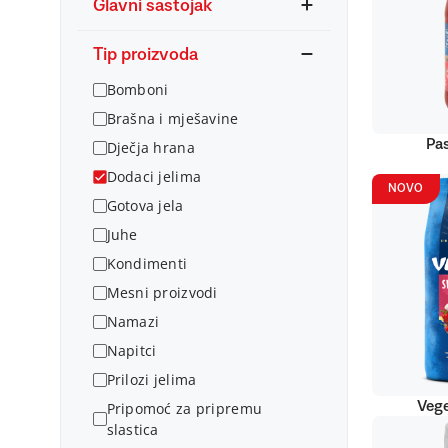
Glavni sastojak
Tip proizvoda
Bomboni
Brašna i mješavine
Pas
Dječja hrana
Dodaci jelima
NOVO
Gotova jela
Juhe
Kondimenti
Mesni proizvodi
Namazi
Napitci
Prilozi jelima
Vege
Pripomoć za pripremu
slastica