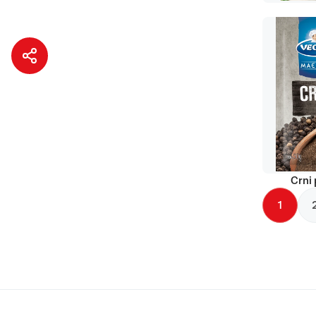
Crni 
1