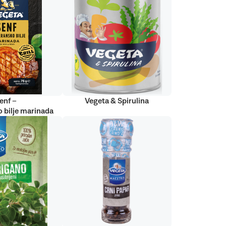
enf –
Vegeta & Spirulina
 bilje marinada