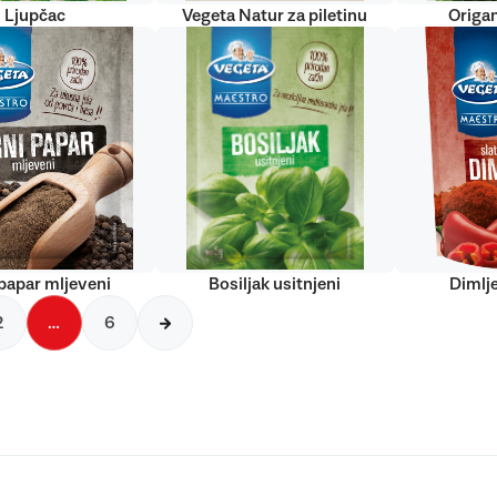
Ljupčac
Vegeta Natur za piletinu
Origan
papar mljeveni
Bosiljak usitnjeni
Dimlj
2
…
6