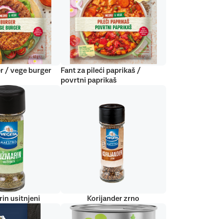
r / vege burger
Fant za pileći paprikaš /
povrtni paprikaš
in usitnjeni
Korijander zrno