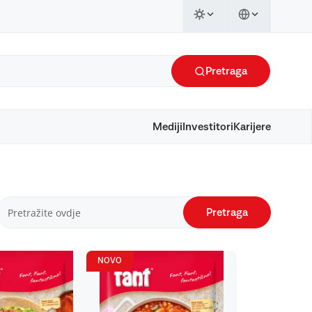
Pretraga
Mediji
Investitori
Karijere
Pretraga
NOVO