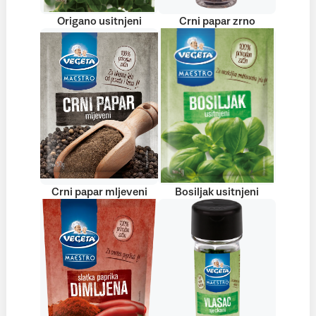
Origano usitnjeni
Crni papar zrno
Crni papar mljeveni
Bosiljak usitnjeni