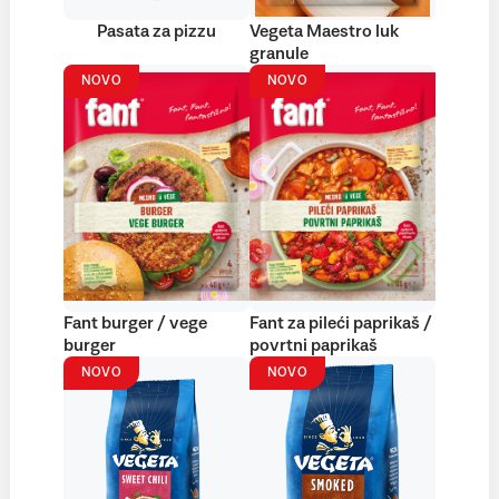
Pasata za pizzu
Vegeta Maestro luk
granule
NOVO
NOVO
Fant burger / vege
Fant za pileći paprikaš /
burger
povrtni paprikaš
NOVO
NOVO