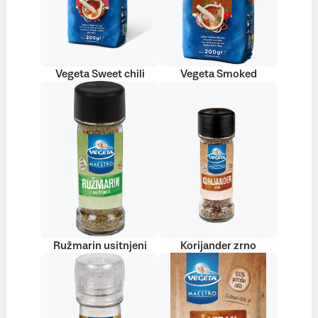
Vegeta Sweet chili
Vegeta Smoked
Ružmarin usitnjeni
Korijander zrno