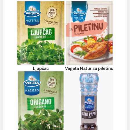
Ljupčac
Vegeta Natur za piletinu