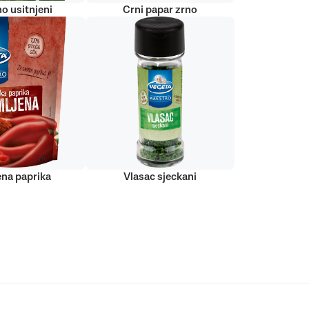
o usitnjeni
Crni papar zrno
ena paprika
Vlasac sjeckani