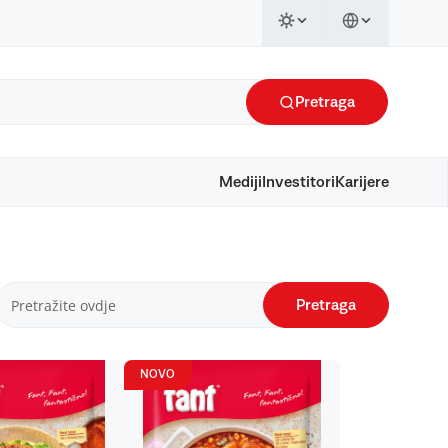
Pretraga
Mediji
Investitori
Karijere
Pretraga
NOVO