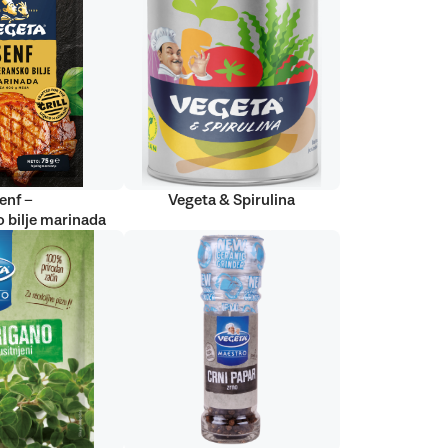
enf –
Vegeta & Spirulina
 bilje marinada