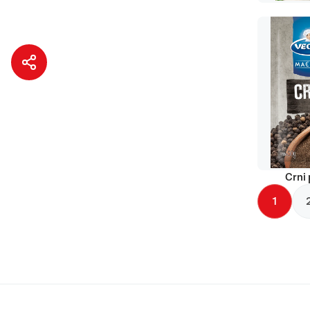
Crni 
1