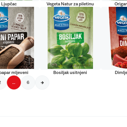
Ljupčac
Vegeta Natur za piletinu
Origan
papar mljeveni
Bosiljak usitnjeni
Dimlj
2
…
6