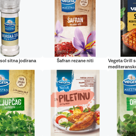
sol sitna jodirana
Šafran rezane niti
Vegeta Grill s
mediteransko