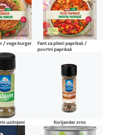
r / vege burger
Fant za pileći paprikaš /
povrtni paprikaš
in usitnjeni
Korijander zrno