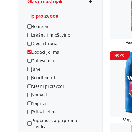
Glavni sastojak
Tip proizvoda
Bomboni
Brašna i mješavine
Pas
Dječja hrana
Dodaci jelima
NOVO
Gotova jela
Juhe
Kondimenti
Mesni proizvodi
Namazi
Napitci
Prilozi jelima
Vege
Pripomoć za pripremu
slastica