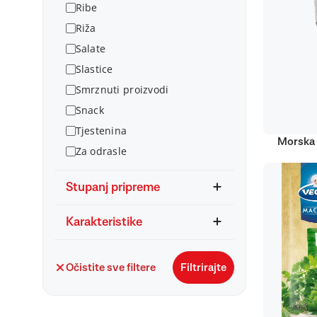
Ribe
Riža
Salate
Slastice
Smrznuti proizvodi
Snack
Tjestenina
Morska 
Za odrasle
Stupanj pripreme
Karakteristike
Očistite sve filtere
Filtrirajte