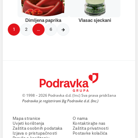
Dimljena paprika
Vlasac sjeckani
1
2
…
6
© 1998 – 2026 Podravka d.d. (Inc) Sva prava pridržana
Podravka je registrirani žig Podravke d.d. (Inc.)
Mapa stranice
O nama
Uvjeti korištenja
Kontaktirajte nas
Zaštita osobnih podataka
Zaštita privatnosti
Izjava o pristupačnosti
Postavke kolačića