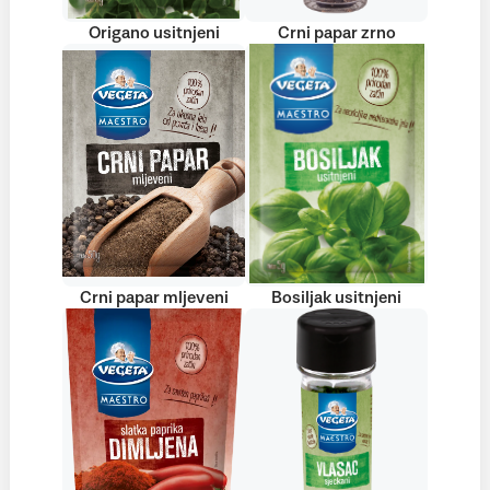
Origano usitnjeni
Crni papar zrno
Crni papar mljeveni
Bosiljak usitnjeni