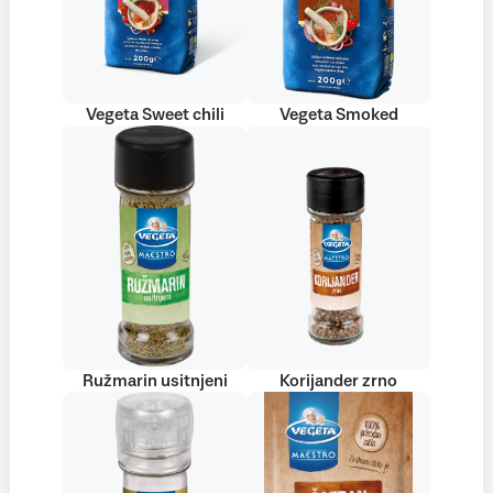
Vegeta Sweet chili
Vegeta Smoked
Ružmarin usitnjeni
Korijander zrno