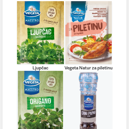
Ljupčac
Vegeta Natur za piletinu