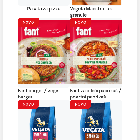
Pasata za pizzu
Vegeta Maestro luk
granule
NOVO
NOVO
Fant burger / vege
Fant za pileći paprikaš /
burger
povrtni paprikaš
NOVO
NOVO