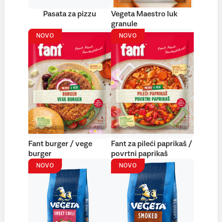
Pasata za pizzu
Vegeta Maestro luk
granule
NOVO
NOVO
Fant burger / vege
Fant za pileći paprikaš /
burger
povrtni paprikaš
NOVO
NOVO