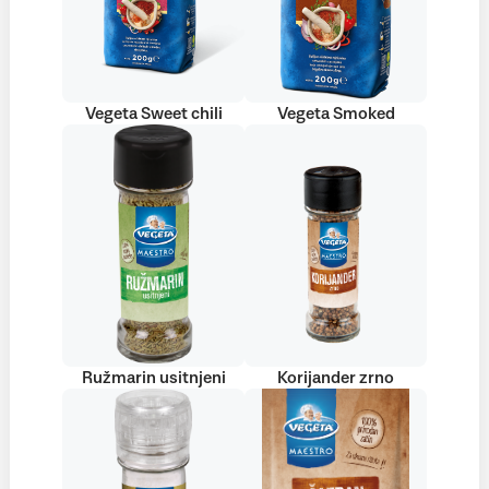
Vegeta Sweet chili
Vegeta Smoked
Ružmarin usitnjeni
Korijander zrno