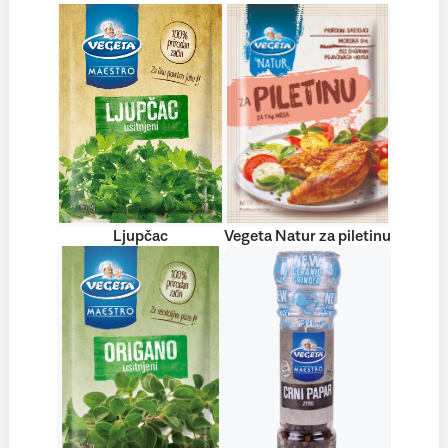
Ljupčac
Vegeta Natur za piletinu