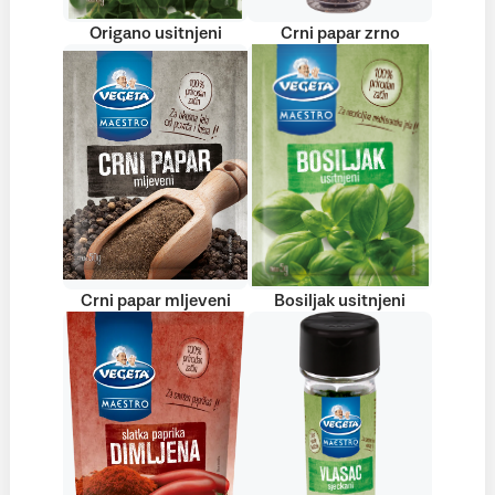
Origano usitnjeni
Crni papar zrno
Crni papar mljeveni
Bosiljak usitnjeni