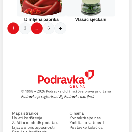
Dimljena paprika
Vlasac sjeckani
1
2
…
6
© 1998 – 2026 Podravka d.d. (Inc) Sva prava pridržana
Podravka je registrirani žig Podravke d.d. (Inc.)
Mapa stranice
O nama
Uvjeti korištenja
Kontaktirajte nas
Zaštita osobnih podataka
Zaštita privatnosti
Izjava o pristupačnosti
Postavke kolačića