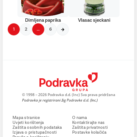
Dimljena paprika
Vlasac sjeckani
1
2
…
6
© 1998 – 2026 Podravka d.d. (Inc) Sva prava pridržana
Podravka je registrirani žig Podravke d.d. (Inc.)
Mapa stranice
O nama
Uvjeti korištenja
Kontaktirajte nas
Zaštita osobnih podataka
Zaštita privatnosti
Izjava o pristupačnosti
Postavke kolačića