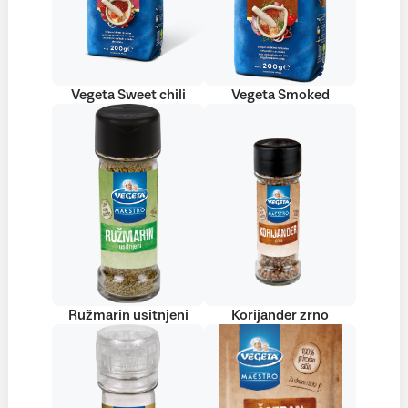
Vegeta Sweet chili
Vegeta Smoked
Ružmarin usitnjeni
Korijander zrno