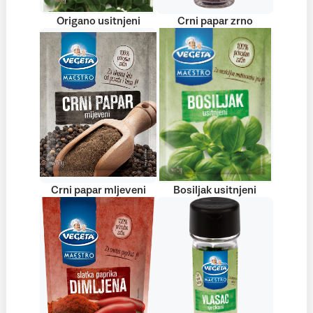
Origano usitnjeni
Crni papar zrno
Crni papar mljeveni
Bosiljak usitnjeni