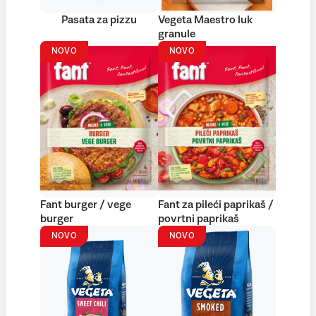
Pasata za pizzu
Vegeta Maestro luk
granule
NOVO
NOVO
Fant burger / vege
Fant za pileći paprikaš /
burger
povrtni paprikaš
NOVO
NOVO