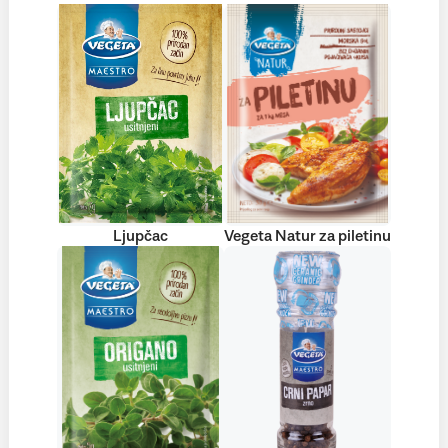
Ljupčac
Vegeta Natur za piletinu