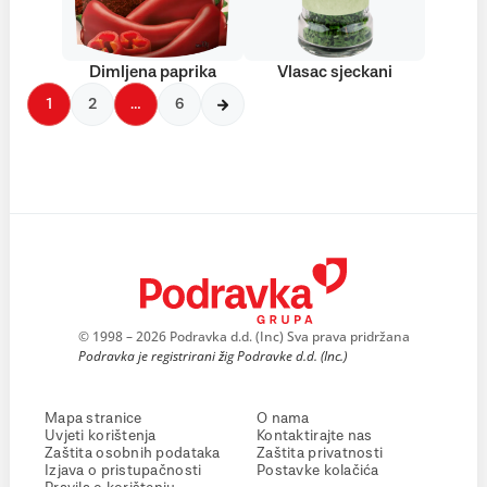
Dimljena paprika
Vlasac sjeckani
1
2
…
6
© 1998 – 2026 Podravka d.d. (Inc) Sva prava pridržana
Podravka je registrirani žig Podravke d.d. (Inc.)
Mapa stranice
O nama
Uvjeti korištenja
Kontaktirajte nas
Zaštita osobnih podataka
Zaštita privatnosti
Izjava o pristupačnosti
Postavke kolačića