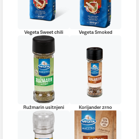
Vegeta Sweet chili
Vegeta Smoked
Ružmarin usitnjeni
Korijander zrno