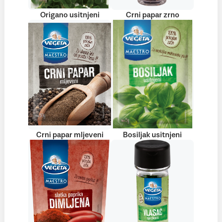
Origano usitnjeni
Crni papar zrno
Crni papar mljeveni
Bosiljak usitnjeni