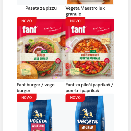
Pasata za pizzu
Vegeta Maestro luk
granule
NOVO
NOVO
Fant burger / vege
Fant za pileći paprikaš /
burger
povrtni paprikaš
NOVO
NOVO