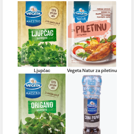
Ljupčac
Vegeta Natur za piletinu