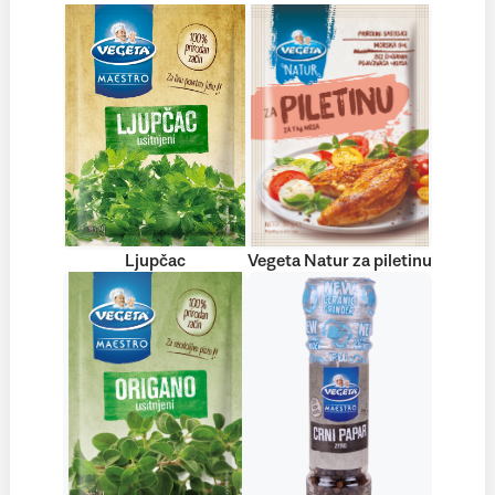
Ljupčac
Vegeta Natur za piletinu