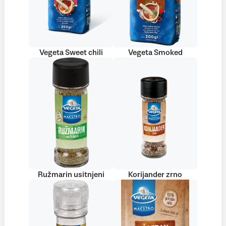
Vegeta Sweet chili
Vegeta Smoked
Ružmarin usitnjeni
Korijander zrno