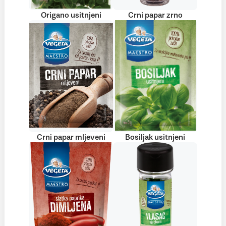
Origano usitnjeni
Crni papar zrno
Crni papar mljeveni
Bosiljak usitnjeni