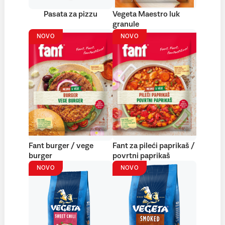
Pasata za pizzu
Vegeta Maestro luk
granule
NOVO
NOVO
Fant burger / vege
Fant za pileći paprikaš /
burger
povrtni paprikaš
NOVO
NOVO