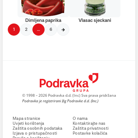
Dimljena paprika
Vlasac sjeckani
1
2
…
6
© 1998 – 2026 Podravka d.d. (Inc) Sva prava pridržana
Podravka je registrirani žig Podravke d.d. (Inc.)
Mapa stranice
O nama
Uvjeti korištenja
Kontaktirajte nas
Zaštita osobnih podataka
Zaštita privatnosti
Izjava o pristupačnosti
Postavke kolačića